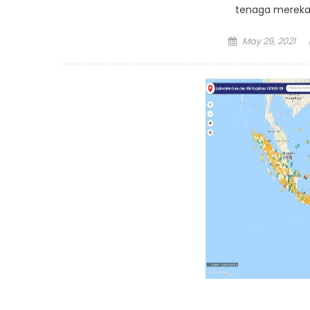
tenaga mereka 
Posted
May 29, 2021
on