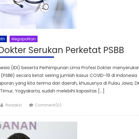
lth
Megapolitan
Dokter Serukan Perketat PSBB
nesia (IDI) beserta Perhimpunan Lima Profesi Dokter menyeruka
PSBB) secara ketat seiring jumlah kasus COVID-19 di Indonesia
poran yang kita terima dari daerah, khususnya di Pulau Jawa, DK
 Timur, Yogyakarta, sudah melebihi kapasitas […]
Author
Redaksi
Comment(0)