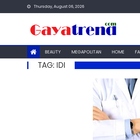
Skip
Thursday, August 06, 2026
to
content
BEAUTY
MEGAPOLITAN
HOME
F
TAG:
IDI