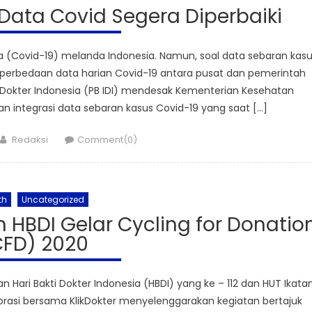
 Data Covid Segera Diperbaiki
Covid-19) melanda Indonesia. Namun, soal data sebaran kasu
a perbedaan data harian Covid-19 antara pusat dan pemerintah
n Dokter Indonesia (PB IDI) mendesak Kementerian Kesehatan
integrasi data sebaran kasus Covid-19 yang saat […]
Author
Redaksi
Comment(0)
th
Uncategorized
n HBDI Gelar Cycling for Donatio
CFD) 2020
i Bakti Dokter Indonesia (HBDI) yang ke – 112 dan HUT Ikata
aborasi bersama KlikDokter menyelenggarakan kegiatan bertajuk