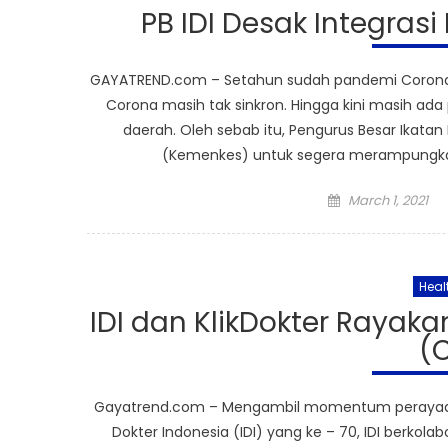
PB IDI Desak Integrasi
GAYATREND.com – Setahun sudah pandemi Corona (
Corona masih tak sinkron. Hingga kini masih ad
daerah. Oleh sebab itu, Pengurus Besar Ikata
(Kemenkes) untuk segera merampungkan 
Posted
March 1, 2021
on
Heal
IDI dan KlikDokter Rayaka
(
Gayatrend.com – Mengambil momentum perayaan Har
Dokter Indonesia (IDI) yang ke – 70, IDI berkol