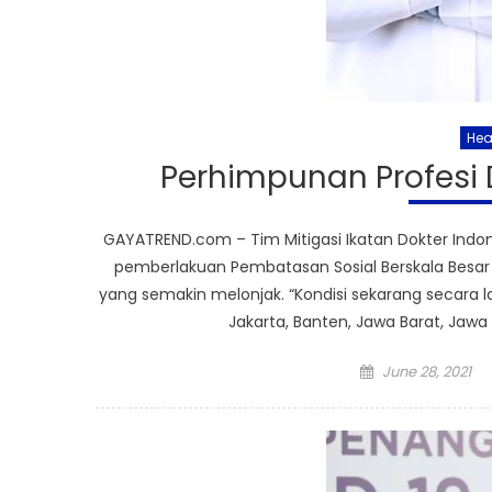
Hea
Perhimpunan Profesi 
GAYATREND.com – Tim Mitigasi Ikatan Dokter Indo
pemberlakuan Pembatasan Sosial Berskala Besar (
yang semakin melonjak. “Kondisi sekarang secara la
Jakarta, Banten, Jawa Barat, Jawa
Posted
June 28, 2021
on