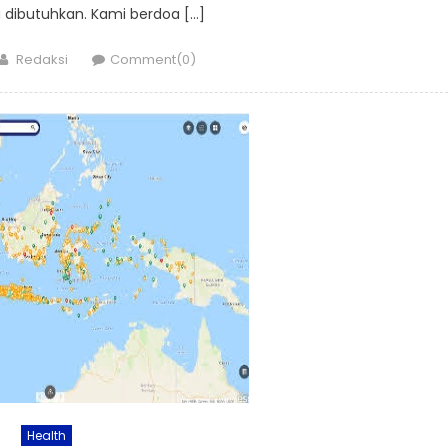
dibutuhkan. Kami berdoa […]
Author
Redaksi
Comment(0)
Health