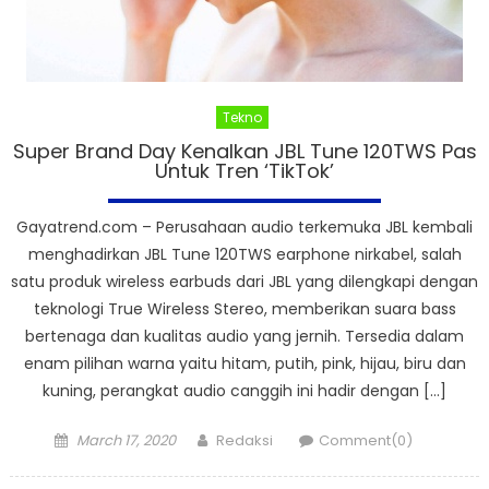
Tekno
Super Brand Day Kenalkan JBL Tune 120TWS Pas
Untuk Tren ‘TikTok’
Gayatrend.com – Perusahaan audio terkemuka JBL kembali
menghadirkan JBL Tune 120TWS earphone nirkabel, salah
satu produk wireless earbuds dari JBL yang dilengkapi dengan
teknologi True Wireless Stereo, memberikan suara bass
bertenaga dan kualitas audio yang jernih. Tersedia dalam
enam pilihan warna yaitu hitam, putih, pink, hijau, biru dan
kuning, perangkat audio canggih ini hadir dengan […]
Posted
Author
March 17, 2020
Redaksi
Comment(0)
on