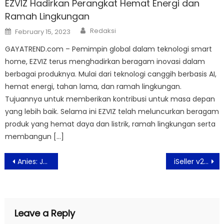
EZVIZ Hadirkan Perangkat Hemat Energi dan
Ramah Lingkungan
Author
Posted
Redaksi
February 15, 2023
on
GAYATREND.com – Pemimpin global dalam teknologi smart
home, EZVIZ terus menghadirkan beragam inovasi dalam
berbagai produknya. Mulai dari teknologi canggih berbasis AI,
hemat energi, tahan lama, dan ramah lingkungan.
Tujuannya untuk memberikan kontribusi untuk masa depan
yang lebih baik. Selama ini EZVIZ telah meluncurkan beragam
produk yang hemat daya dan listrik, ramah lingkungan serta
membangun […]
Post
Anies: Jam Operasional Transjakarta, MRT, LRT Kembali Normal
iSeller v2 Terobosan Baru Dalam Industri Bisnis franchise, UKM Dan Ritel
navigation
Leave a Reply