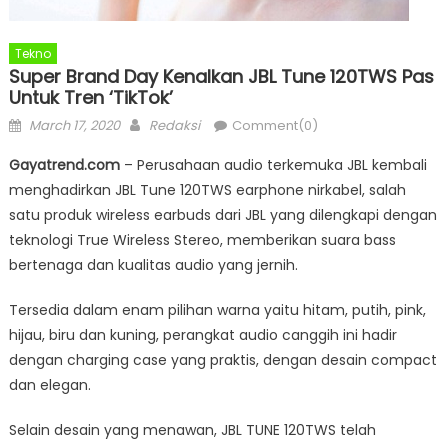
Tekno
Super Brand Day Kenalkan JBL Tune 120TWS Pas
Untuk Tren ‘TikTok’
Posted
Author
March 17, 2020
Redaksi
Comment(0)
on
Gayatrend.com
– Perusahaan audio terkemuka JBL kembali
menghadirkan JBL Tune 120TWS earphone nirkabel, salah
satu produk wireless earbuds dari JBL yang dilengkapi dengan
teknologi True Wireless Stereo, memberikan suara bass
bertenaga dan kualitas audio yang jernih.
Tersedia dalam enam pilihan warna yaitu hitam, putih, pink,
hijau, biru dan kuning, perangkat audio canggih ini hadir
dengan charging case yang praktis, dengan desain compact
dan elegan.
Selain desain yang menawan, JBL TUNE 120TWS telah