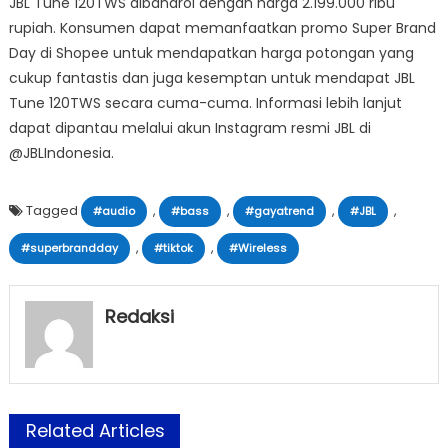
JBL Tune 120TWS dibandrol dengan harga 2.199.000 ribu
rupiah. Konsumen dapat memanfaatkan promo Super Brand
Day di Shopee untuk mendapatkan harga potongan yang
cukup fantastis dan juga kesemptan untuk mendapat JBL
Tune 120TWS secara cuma-cuma. Informasi lebih lanjut
dapat dipantau melalui akun Instagram resmi JBL di
@JBLIndonesia.
Tagged
,
,
,
,
#audio
#bass
#gayatrend
#JBL
,
,
#superbrandday
#tiktok
#Wireless
Redaksi
Related Articles