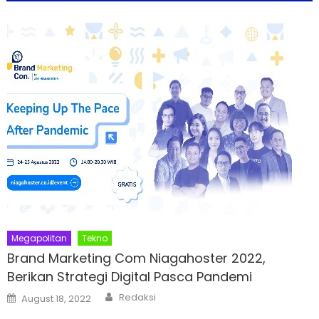
Megapolitan
Tekno
Brand Marketing Com Niagahoster 2022,
Berikan Strategi Digital Pasca Pandemi
Author
Posted
Redaksi
August 18, 2022
on