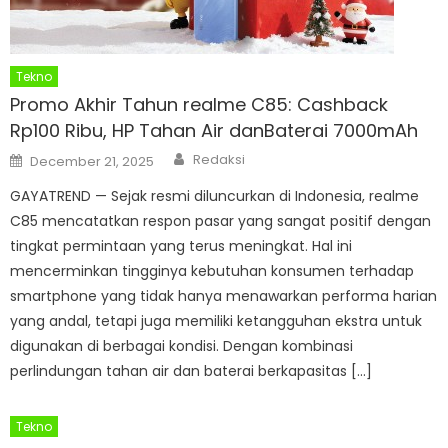
Tekno
Promo Akhir Tahun realme C85: Cashback
Rp100 Ribu, HP Tahan Air danBaterai 7000mAh
Author
Posted
Redaksi
December 21, 2025
on
GAYATREND — Sejak resmi diluncurkan di Indonesia, realme
C85 mencatatkan respon pasar yang sangat positif dengan
tingkat permintaan yang terus meningkat. Hal ini
mencerminkan tingginya kebutuhan konsumen terhadap
smartphone yang tidak hanya menawarkan performa harian
yang andal, tetapi juga memiliki ketangguhan ekstra untuk
digunakan di berbagai kondisi. Dengan kombinasi
perlindungan tahan air dan baterai berkapasitas […]
Tekno