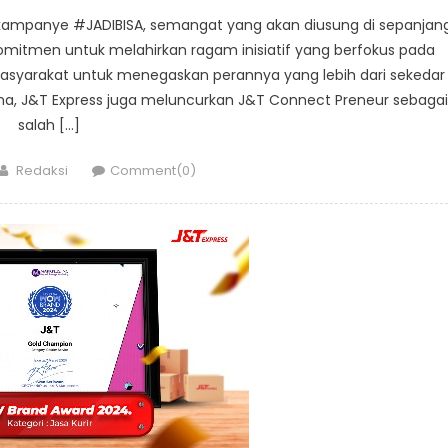
ampanye #JADIBISA, semangat yang akan diusung di sepanjan
komitmen untuk melahirkan ragam inisiatif yang berfokus pada
asyarakat untuk menegaskan perannya yang lebih dari sekedar
a, J&T Express juga meluncurkan J&T Connect Preneur sebagai
salah […]
Author
Redaksi
Comment(0)