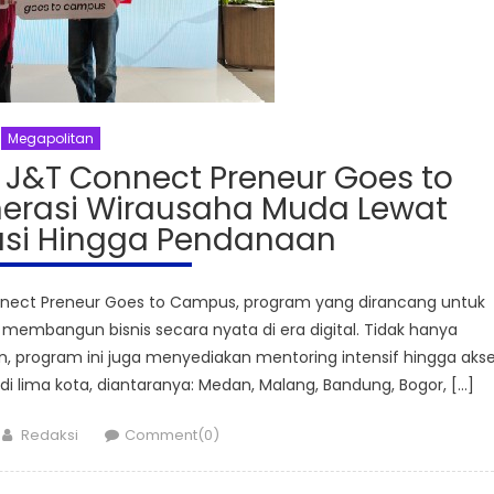
Megapolitan
 J&T Connect Preneur Goes to
erasi Wirausaha Muda Lewat
asi Hingga Pendanaan
nect Preneur Goes to Campus, program yang dirancang untuk
bangun bisnis secara nyata di era digital. Tidak hanya
n, program ini juga menyediakan mentoring intensif hingga aks
i lima kota, diantaranya: Medan, Malang, Bandung, Bogor, […]
Author
Redaksi
Comment(0)