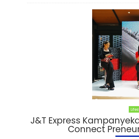
Lifes
J&T Express Kampanyeka
Connect Preneu