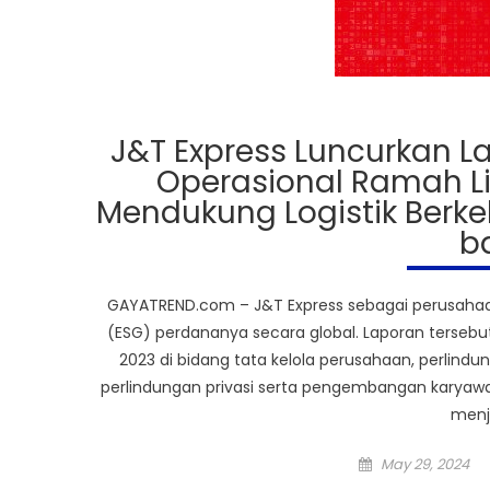
J&T Express Luncurkan 
Operasional Ramah Li
Mendukung Logistik Berk
b
GAYATREND.com – J&T Express sebagai perusahaan 
(ESG) perdananya secara global. Laporan terse
2023 di bidang tata kelola perusahaan, perlind
perlindungan privasi serta pengembangan karya
menj
Posted
May 29, 2024
on