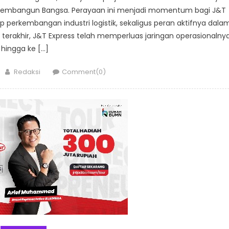
 Membangun Bangsa. Perayaan ini menjadi momentum bagi J&T
p perkembangan industri logistik, sekaligus peran aktifnya dala
un terakhir, J&T Express telah memperluas jaringan operasionalny
hingga ke […]
Author
Redaksi
Comment(0)