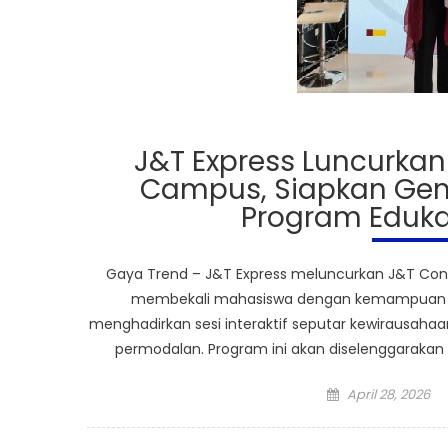
J&T Express Luncurkan
Campus, Siapkan Gen
Program Eduk
Gaya Trend – J&T Express meluncurkan J&T Con
membekali mahasiswa dengan kemampuan mem
menghadirkan sesi interaktif seputar kewirausahaa
permodalan. Program ini akan diselenggarakan d
Posted
April 28, 2026
on