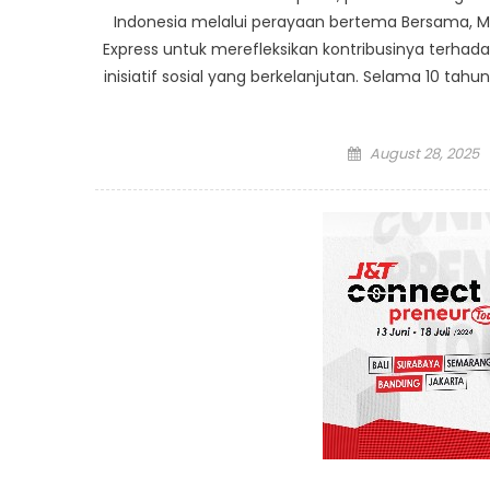
Indonesia melalui perayaan bertema Bersama,
Express untuk merefleksikan kontribusinya terhada
inisiatif sosial yang berkelanjutan. Selama 10 tah
Posted
August 28, 2025
on