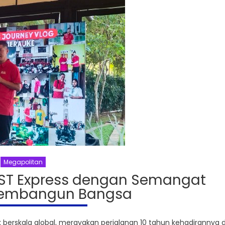
Megapolitan
JST Express dengan Semangat
embangun Bangsa
 berskala global, merayakan perjalanan 10 tahun kehadirannya d