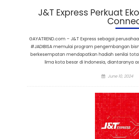
J&T Express Perkuat Eko
Connec
GAYATREND.com – J&T Express sebagai perusahaa
#JADIBISA memulai program pengembangan bisnis
berkesempatan mendapatkan hadiah senilai total 3
lima kota besar di Indonesia, diantaranya a
Posted
June 10, 2024
on