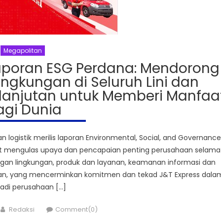
Megapolitan
Laporan ESG Perdana: Mendorong
ngkungan di Seluruh Lini dan
elanjutan untuk Memberi Manfaa
agi Dunia
logistik merilis laporan Environmental, Social, and Governance
but mengulas upaya dan pencapaian penting perusahaan selama
ungan lingkungan, produk dan layanan, keamanan informasi dan
wan, yang mencerminkan komitmen dan tekad J&T Express dala
adi perusahaan […]
Author
Redaksi
Comment(0)