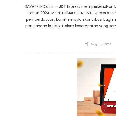
GAYATREND.com – J&T Express memperkenalkan k
tahun 2024. Melalui #JADIBISA, J&T Express ber
pemberdayaan, komitmen, dan kontribusi bagi m
perusahaan logistik. Dalam kesempatan yang sam
Posted
May 15, 2024
on