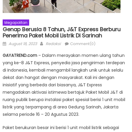
Megapolitan
Genap Berusia 8 Tahun, J&T Express Berburu
Penerima Paket Mobil Listrik Di Sarinah
Posted
Author
August 18, 2023
Redaksi
Comment(0)
on
GAYATREND.com
– Dalam merayakan momen ulang tahun
yang ke-8 J&T Express, penyedia jasa pengiriman terdepan
di Indonesia, kembali mengambil langkah unik untuk selalu
dekat dan hangat dengan masyarakat. Kali ini dengan
inisiatif yang berbeda dari biasanya, J&T Express
mengadakan aktivasi istimewa bertajuk Paket Mobil J&T di
ruang publik berupa instalasi paket spesial berisi 1 unit mobil
listrik yang terpampang di area Gedung Sarinah, Jakarta
selama periode 16 – 20 Agustus 2023.
Paket berukuran besar ini berisi 1 unit mobil listrik sebagai