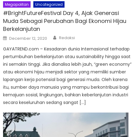
Megapolitan
Uncategorized
#BrightFutureFestival Day 4, Ajak Generasi
Muda Sebagai Perubahan Bagi Ekonomi Hijau
Berkelanjutan
Author
Posted
Redaksi
December 12, 2020
on
GAYATREND.com – Kesadaran dunia Internasional terhadap
pertumbuhan berkelanjutan atau sustainability hingga saat
ini semakin tinggi. Jika dianalisa lebih jauh, “green economy”
atau ekonomi hijau menjadi sektor yang memiliki sumber
lapangan kerja potensial bagi generasi muda. Oleh karena
itu, sumber daya manusia yang mampu berkontribusi bagi
kemajuan sosial, lingkungan, bahkan keberlanjutan industri
secara keseluruhan sedang sangat […]