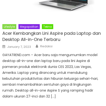
Lifestyle
Megapolitan
Tekno
Acer Kembangkan Lini Aspire pada Laptop dan
Desktop All-in-One Terbaru
Author
Posted
Redaksi
January 7, 2023
on
GAYATREND.com – Acer baru saja mengumumkan model
desktop all-in-one dan laptop baru pada lini Aspire di
pameran produk elektronik dunia CES 2023, Las Vegas,
Amerika. Laptop yang dirancang untuk mendukung
kebutuhan produktivitas dan hiburan keluarga sehari-hari,
sembari menambahkan sentuhan gaya di lingkungan
rumah. Desktop all-in-one Aspire S yang ramping hadir
dalam ukuran 27-inci dan 32 […]