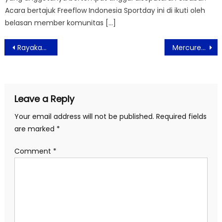
Acara bertajuk Freeflow Indonesia Sportday ini di ikuti oleh
belasan member komunitas […]
Post
Rayakan HUT RI ke-78 di Hotel ASTON Priority Simatupang Hotel & Conference Center Dengan Nuansa “Pesona Indonesia”
Mercure Serpong Alam Sutera Bersama Beam Indonesia Hadirkan Sepeda Listrik Pertama di Kawasan Alam Sutera
navigation
Leave a Reply
Your email address will not be published.
Required fields
are marked
*
Comment
*