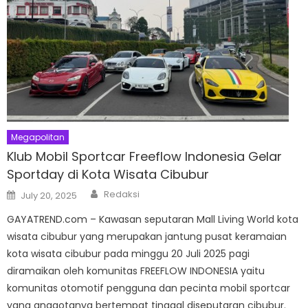
Megapolitan
Klub Mobil Sportcar Freeflow Indonesia Gelar
Sportday di Kota Wisata Cibubur
Author
Posted
Redaksi
July 20, 2025
on
GAYATREND.com – Kawasan seputaran Mall Living World kota
wisata cibubur yang merupakan jantung pusat keramaian
kota wisata cibubur pada minggu 20 Juli 2025 pagi
diramaikan oleh komunitas FREEFLOW INDONESIA yaitu
komunitas otomotif pengguna dan pecinta mobil sportcar
yang anggotanya bertempat tinggal diseputaran cibubur.