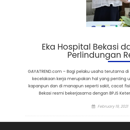
Eka Hospital Bekasi d
Perlindungan R
GAYATREND.com – Bagi pelaku usaha terutama di bi
kecelakaan kerja merupakan hal yang penting u
kapanpun dan di manapun seperti sakit, cacat fis
Bekasi resmi bekerjasama dengan BPJS Keten
Posted
February 19, 2021
on