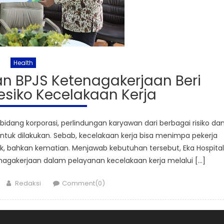
Health
an BPJS Ketenagakerjaan Beri
esiko Kecelakaan Kerja
dang korporasi, perlindungan karyawan dari berbagai risiko da
ntuk dilakukan. Sebab, kecelakaan kerja bisa menimpa pekerja
ik, bahkan kematian. Menjawab kebutuhan tersebut, Eka Hospital
agakerjaan dalam pelayanan kecelakaan kerja melalui […]
Author
Redaksi
Comment(0)