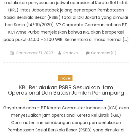
melakukan penyesuaian jadwal operasional Kereta Rel Listrik
(KRL) lintas Jabodetabek jelang penerapan Pembatasan
Sosial Berskala Besar (PSBB) total di DKI Jakarta yang dimulai
hari Senin (14/09/2020). VP Corporate Communications PT
KCI Anne Purba menjelaskan bahwa KRL akan beroperasi
pada pukul 04:00 – 21:00 WIB. Sementara di masa normal […]
Posted
Author
September 13, 2020
Redaksi
Comment(0)
on
Travel
KRL Berlakukan PSBB Sesuaikan Jam
Operasional Dan Batasi Jumlah Penumpang
Gayatrend.com – PT Kereta Commuter Indonesia (KCI) akan
menyesuaikan jam operasional Kereta Rel Listrik (KRL)
Commuter Line sehubungan dengan pemberlakukan
Pembatasan Sosial Berskala Besar (PSBB) yang dimulai di