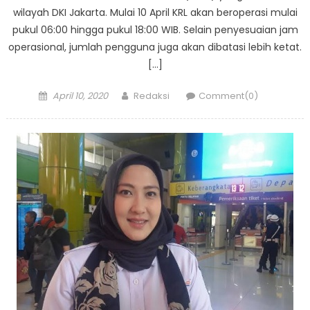
wilayah DKI Jakarta. Mulai 10 April KRL akan beroperasi mulai
pukul 06:00 hingga pukul 18:00 WIB. Selain penyesuaian jam
operasional, jumlah pengguna juga akan dibatasi lebih ketat.
[…]
Posted
Author
April 10, 2020
Redaksi
Comment(0)
on