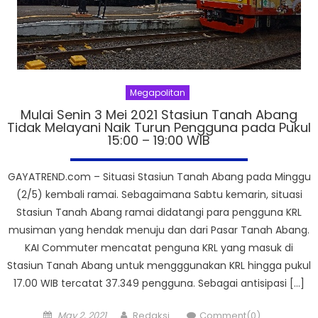
Megapolitan
Mulai Senin 3 Mei 2021 Stasiun Tanah Abang
Tidak Melayani Naik Turun Pengguna pada Pukul
15:00 – 19:00 WIB
GAYATREND.com – Situasi Stasiun Tanah Abang pada Minggu
(2/5) kembali ramai. Sebagaimana Sabtu kemarin, situasi
Stasiun Tanah Abang ramai didatangi para pengguna KRL
musiman yang hendak menuju dan dari Pasar Tanah Abang.
KAI Commuter mencatat penguna KRL yang masuk di
Stasiun Tanah Abang untuk mengggunakan KRL hingga pukul
17.00 WIB tercatat 37.349 pengguna. Sebagai antisipasi […]
Posted
Author
May 2, 2021
Redaksi
Comment(0)