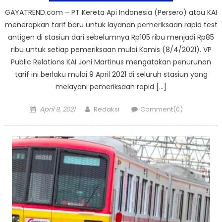
GAYATREND.com – PT Kereta Api Indonesia (Persero) atau KAI
menerapkan tarif baru untuk layanan pemeriksaan rapid test
antigen di stasiun dari sebelumnya Rp105 ribu menjadi Rp85
ribu untuk setiap pemeriksaan mulai Kamis (8/4/2021). VP
Public Relations KAI Joni Martinus mengatakan penurunan
tarif ini berlaku mulai 9 April 2021 di seluruh stasiun yang
melayani pemeriksaan rapid […]
Posted
Author
April 9, 2021
Redaksi
Comment(0)
on