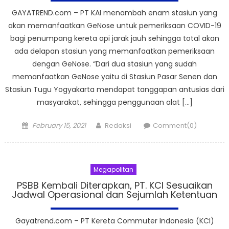
GAYATREND.com – PT KAI menambah enam stasiun yang
akan memanfaatkan GeNose untuk pemeriksaan COVID-19
bagi penumpang kereta api jarak jauh sehingga total akan
ada delapan stasiun yang memanfaatkan pemeriksaan
dengan GeNose. “Dari dua stasiun yang sudah
memanfaatkan GeNose yaitu di Stasiun Pasar Senen dan
Stasiun Tugu Yogyakarta mendapat tanggapan antusias dari
masyarakat, sehingga penggunaan alat […]
Posted
Author
February 15, 2021
Redaksi
Comment(0)
on
Megapolitan
PSBB Kembali Diterapkan, PT. KCI Sesuaikan
Jadwal Operasional dan Sejumlah Ketentuan
Gayatrend.com – PT Kereta Commuter Indonesia (KCI)