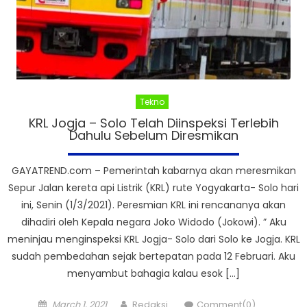
Tekno
KRL Jogja – Solo Telah Diinspeksi Terlebih
Dahulu Sebelum Diresmikan
GAYATREND.com – Pemerintah kabarnya akan meresmikan
Sepur Jalan kereta api Listrik (KRL) rute Yogyakarta- Solo hari
ini, Senin (1/3/2021). Peresmian KRL ini rencananya akan
dihadiri oleh Kepala negara Joko Widodo (Jokowi). ” Aku
meninjau menginspeksi KRL Jogja- Solo dari Solo ke Jogja. KRL
sudah pembedahan sejak bertepatan pada 12 Februari. Aku
menyambut bahagia kalau esok […]
Posted
Author
March 1, 2021
Redaksi
Comment(0)