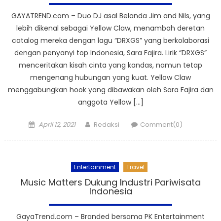
GAYATREND.com – Duo DJ asal Belanda Jim and Nils, yang
lebih dikenal sebagai Yellow Claw, menambah deretan
catalog mereka dengan lagu “DRXGS” yang berkolaborasi
dengan penyanyi top Indonesia, Sara Fajira. Lirik “DRXGS”
menceritakan kisah cinta yang kandas, namun tetap
mengenang hubungan yang kuat. Yellow Claw
menggabungkan hook yang dibawakan oleh Sara Fajira dan
anggota Yellow […]
Posted
Author
April 12, 2021
Redaksi
Comment(0)
on
Entertainment
Travel
Music Matters Dukung Industri Pariwisata
Indonesia
GayaTrend.com – Branded bersama PK Entertainment