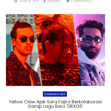
Posted
Author
June 14, 2021
Redaksi
Comment(0)
on
Entertainment
Yellow Claw Ajak Sara Fajira Berkolaborasi
Garap Lagu Baru ‘DRXGS’