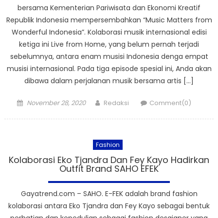
bersama Kementerian Pariwisata dan Ekonomi Kreatif
Republik Indonesia mempersembahkan “Music Matters from
Wonderful Indonesia”. Kolaborasi musik internasional edisi
ketiga ini Live from Home, yang belum pernah terjadi
sebelumnya, antara enam musisi Indonesia denga empat
musisi internasional. Pada tiga episode spesial ini, Anda akan
dibawa dalam perjalanan musik bersama artis […]
Posted
Author
November 28, 2020
Redaksi
Comment(0)
on
Fashion
Kolaborasi Eko Tjandra Dan Fey Kayo Hadirkan
Outfit Brand SAHO EFEK
Gayatrend.com – SAHO. E-FEK adalah brand fashion
kolaborasi antara Eko Tjandra dan Fey Kayo sebagai bentuk
perhatian dan kepedulian sebagai fashion desaigner yang