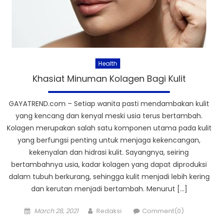
Health
Khasiat Minuman Kolagen Bagi Kulit
GAYATREND.com – Setiap wanita pasti mendambakan kulit
yang kencang dan kenyal meski usia terus bertambah.
Kolagen merupakan salah satu komponen utama pada kulit
yang berfungsi penting untuk menjaga kekencangan,
kekenyalan dan hidrasi kulit. Sayangnya, seiring
bertambahnya usia, kadar kolagen yang dapat diproduksi
dalam tubuh berkurang, sehingga kulit menjadi lebih kering
dan kerutan menjadi bertambah. Menurut […]
Posted
Author
March 28, 2021
Redaksi
Comment(0)