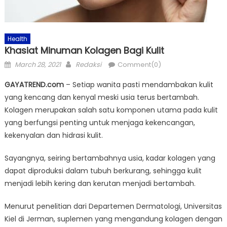
Health
Khasiat Minuman Kolagen Bagi Kulit
Posted
Author
March 28, 2021
Redaksi
Comment(0)
on
GAYATREND.com
– Setiap wanita pasti mendambakan kulit
yang kencang dan kenyal meski usia terus bertambah.
Kolagen merupakan salah satu komponen utama pada kulit
yang berfungsi penting untuk menjaga kekencangan,
kekenyalan dan hidrasi kulit.
Sayangnya, seiring bertambahnya usia, kadar kolagen yang
dapat diproduksi dalam tubuh berkurang, sehingga kulit
menjadi lebih kering dan kerutan menjadi bertambah.
Menurut penelitian dari Departemen Dermatologi, Universitas
Kiel di Jerman, suplemen yang mengandung kolagen dengan