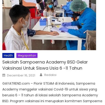
Health
Megapolitan
Sekolah Sampoerna Academy BSD Gelar
Vaksinasi Untuk Siswa Usia 6 -11 Tahun
Author
Posted
Redaksi
December 16, 2021
on
GAYATREND.com – Pionir STEAM di Indonesia, Sampoerna
Academy menggelar vaksinasi Covid-19 untuk siswa yang
berusia 6 – 11 tahun di lokasi sekolah Sampoerna Academy
BSD. Program vaksinasi ini merupakan komitmen Sampoerna