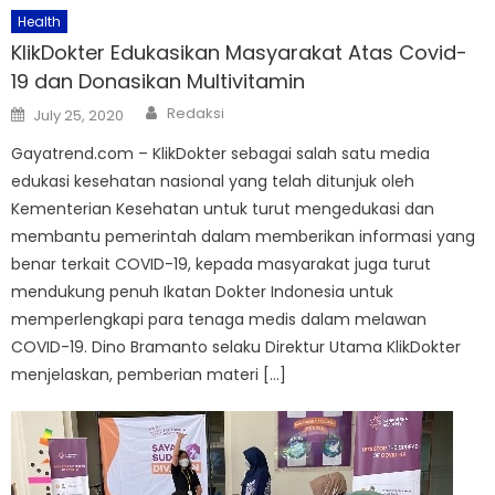
Health
KlikDokter Edukasikan Masyarakat Atas Covid-
19 dan Donasikan Multivitamin
Author
Posted
Redaksi
July 25, 2020
on
Gayatrend.com – KlikDokter sebagai salah satu media
edukasi kesehatan nasional yang telah ditunjuk oleh
Kementerian Kesehatan untuk turut mengedukasi dan
membantu pemerintah dalam memberikan informasi yang
benar terkait COVID-19, kepada masyarakat juga turut
mendukung penuh Ikatan Dokter Indonesia untuk
memperlengkapi para tenaga medis dalam melawan
COVID-19. Dino Bramanto selaku Direktur Utama KlikDokter
menjelaskan, pemberian materi […]