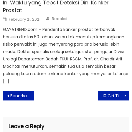
Ini Waktu yang Tepat Deteksi Dini Kanker
Prostat
Author
Posted
Redaksi
February 21, 2021
on
GAYATREND.com – Penderita kanker prostat terbanyak
berusia di atas 50 tahun, walau tak menutup kemungkinan
risiko penyakit ini juga menyerang para pria berusia lebih
muda. Dokter spesialis urologi sekaligus staf pengajar Divisi
Urologi Departemen Bedah FKUI-RSCM, Prof. dr. Chaidir Arif
Mochtar menuturkan, semakin tua usia semakin besar
peluang kaum adam terkena kanker yang menyasar kelenjar
[…]
Post
Benarkah Viagra Bermanfaat Untuk Turunkan Resiko Jantung Pria, Ini Faktanya
10 Ciri Tipe Pria Idaman Wanita Masa Kini
navigation
Leave a Reply