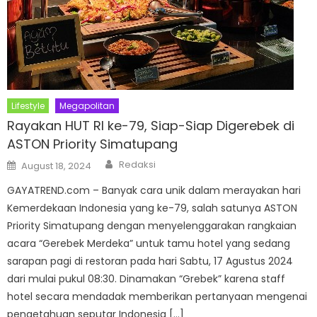
Lifestyle
Megapolitan
Rayakan HUT RI ke-79, Siap-Siap Digerebek di
ASTON Priority Simatupang
Author
Posted
Redaksi
August 18, 2024
on
GAYATREND.com – Banyak cara unik dalam merayakan hari
Kemerdekaan Indonesia yang ke-79, salah satunya ASTON
Priority Simatupang dengan menyelenggarakan rangkaian
acara “Gerebek Merdeka” untuk tamu hotel yang sedang
sarapan pagi di restoran pada hari Sabtu, 17 Agustus 2024
dari mulai pukul 08:30. Dinamakan “Grebek” karena staff
hotel secara mendadak memberikan pertanyaan mengenai
pengetahuan seputar Indonesia […]