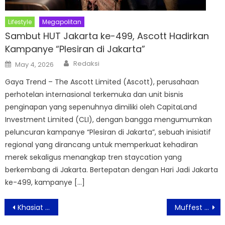
Lifestyle
Megapolitan
Sambut HUT Jakarta ke-499, Ascott Hadirkan
Kampanye “Plesiran di Jakarta”
Author
Posted
Redaksi
May 4, 2026
on
Gaya Trend – The Ascott Limited (Ascott), perusahaan
perhotelan internasional terkemuka dan unit bisnis
penginapan yang sepenuhnya dimiliki oleh CapitaLand
Investment Limited (CLI), dengan bangga mengumumkan
peluncuran kampanye “Plesiran di Jakarta”, sebuah inisiatif
regional yang dirancang untuk memperkuat kehadiran
merek sekaligus menangkap tren staycation yang
berkembang di Jakarta. Bertepatan dengan Hari Jadi Jakarta
ke-499, kampanye […]
Post
Khasiat Minuman Kolagen Bagi Kulit
Muffest 2021: Kolaborasi APR dan Brand Lokal Tampilkan Gaya Kasual Modern Sustainable
navigation