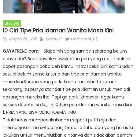
Lifestyle
10 Ciri Tipe Pria Idaman Wanita Masa Kini
Posted
Author
March 28, 2021
Redaksi
Comment(0)
on
GAYATREND.com
– Siapa nih yang sampe sekarang belum
punya doi? Buat cowok-cowok atau pria yang masih belum
dapat pasangan coba deh kamu instrospeksi diri, kamu udah
sesuai belum sama kriteria dan tipe pria idaman wanita
masa kini.Karena yang perlu kamu tau, wanita zaman
sekarang itu punya standar tipe pria idaman untuk menjadi
pasangan mereka lho. Tapi ga perlu khawatir, agar kamu
sukses dapetin si dia, Ini 10 tipe pria idaman wanita masa kini.
1. PRIA YANG BISA MENGHORMATIMU
Tidak harus memperlakukanmu seperti putri raja dan
memanjakanmu setiap hari, tetapi ia tahu apa yang harus ia
lakukan untuk menunjukkan cintanya dan tidak akan pernah