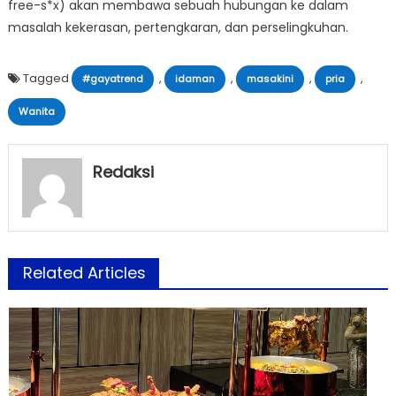
free-s*x) akan membawa sebuah hubungan ke dalam
masalah kekerasan, pertengkaran, dan perselingkuhan.
Tagged
,
,
,
,
#gayatrend
idaman
masakini
pria
Wanita
Redaksi
Related Articles