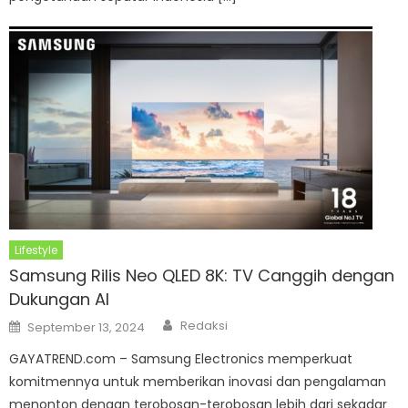
Lifestyle
Samsung Rilis Neo QLED 8K: TV Canggih dengan
Dukungan AI
Author
Posted
Redaksi
September 13, 2024
on
GAYATREND.com – Samsung Electronics memperkuat
komitmennya untuk memberikan inovasi dan pengalaman
menonton dengan terobosan-terobosan lebih dari sekadar