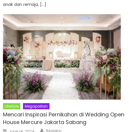
anak dan remaja, […]
Lifestyle
Megapolitan
Mencari Inspirasi Pernikahan di Wedding Open
House Mercure Jakarta Sabang
Author
Posted
Redaksi
June 14, 2024