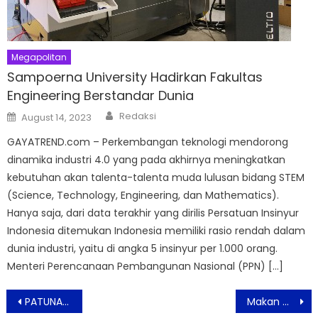
Megapolitan
Sampoerna University Hadirkan Fakultas
Engineering Berstandar Dunia
Author
Posted
Redaksi
August 14, 2023
on
GAYATREND.com – Perkembangan teknologi mendorong
dinamika industri 4.0 yang pada akhirnya meningkatkan
kebutuhan akan talenta-talenta muda lulusan bidang STEM
(Science, Technology, Engineering, dan Mathematics).
Hanya saja, dari data terakhir yang dirilis Persatuan Insinyur
Indonesia ditemukan Indonesia memiliki rasio rendah dalam
dunia industri, yaitu di angka 5 insinyur per 1.000 orang.
Menteri Perencanaan Pembangunan Nasional (PPN) […]
Post
PATUNA Travel Selenggarakan Manasik dan Pemantapan Program Haji
Makan Malam Romantis Ruang Terbuka Hijau di Swiss-Belresidences Kalibata Jakarta