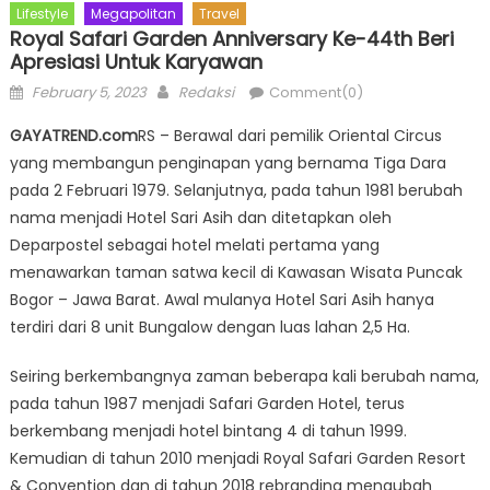
Lifestyle
Megapolitan
Travel
Royal Safari Garden Anniversary Ke-44th Beri
Apresiasi Untuk Karyawan
Posted
Author
February 5, 2023
Redaksi
Comment(0)
on
GAYATREND.com
RS – Berawal dari pemilik Oriental Circus
yang membangun penginapan yang bernama Tiga Dara
pada 2 Februari 1979. Selanjutnya, pada tahun 1981 berubah
nama menjadi Hotel Sari Asih dan ditetapkan oleh
Deparpostel sebagai hotel melati pertama yang
menawarkan taman satwa kecil di Kawasan Wisata Puncak
Bogor – Jawa Barat. Awal mulanya Hotel Sari Asih hanya
terdiri dari 8 unit Bungalow dengan luas lahan 2,5 Ha.
Seiring berkembangnya zaman beberapa kali berubah nama,
pada tahun 1987 menjadi Safari Garden Hotel, terus
berkembang menjadi hotel bintang 4 di tahun 1999.
Kemudian di tahun 2010 menjadi Royal Safari Garden Resort
& Convention dan di tahun 2018 rebranding mengubah