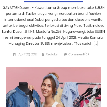
GAYATREND.com – Kawan Lama Group membuka toko SUSEN
pertama di Tasikmalaya, yang merupakan brand fashion
internasional asal Dubai penyedia tas dan aksesoris wanita
untuk berbagai aktivitas. Berlokasi di Living Plaza Tasikmalaya
Lantai Dasar, Jl. KHZ. Mustofa No.253, Nagarawangi, toko SUSEN
resmi beroperasi pada tanggal 24 April 2021. Meutia Kumala,
Managing Director SUSEN menjelaskan, “Tas sudah […]
Posted
Author
April 26, 2021
Redaksi
Comment(0)
on