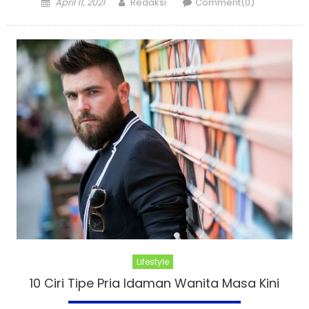
Posted
Author
April 11, 2021
Redaksi
Comment(0)
on
Lifestyle
10 Ciri Tipe Pria Idaman Wanita Masa Kini