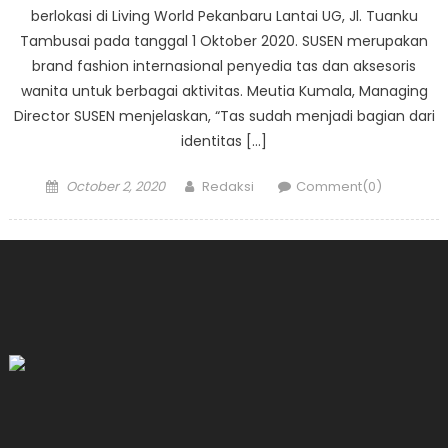
berlokasi di Living World Pekanbaru Lantai UG, Jl. Tuanku
Tambusai pada tanggal 1 Oktober 2020. SUSEN merupakan
brand fashion internasional penyedia tas dan aksesoris
wanita untuk berbagai aktivitas. Meutia Kumala, Managing
Director SUSEN menjelaskan, “Tas sudah menjadi bagian dari
identitas […]
Posted
Author
October 2, 2020
Redaksi
Comment(0)
on