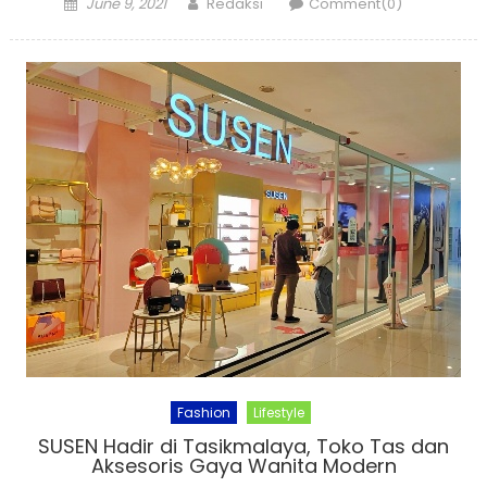
Posted
Author
June 9, 2021
Redaksi
Comment(0)
on
Fashion
Lifestyle
SUSEN Hadir di Tasikmalaya, Toko Tas dan
Aksesoris Gaya Wanita Modern