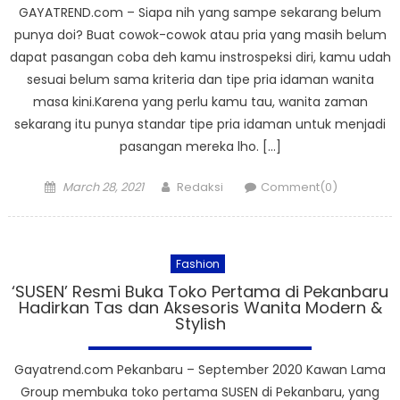
GAYATREND.com – Siapa nih yang sampe sekarang belum
punya doi? Buat cowok-cowok atau pria yang masih belum
dapat pasangan coba deh kamu instrospeksi diri, kamu udah
sesuai belum sama kriteria dan tipe pria idaman wanita
masa kini.Karena yang perlu kamu tau, wanita zaman
sekarang itu punya standar tipe pria idaman untuk menjadi
pasangan mereka lho. […]
Posted
Author
March 28, 2021
Redaksi
Comment(0)
on
Fashion
‘SUSEN’ Resmi Buka Toko Pertama di Pekanbaru
Hadirkan Tas dan Aksesoris Wanita Modern &
Stylish
Gayatrend.com Pekanbaru – September 2020 Kawan Lama
Group membuka toko pertama SUSEN di Pekanbaru, yang