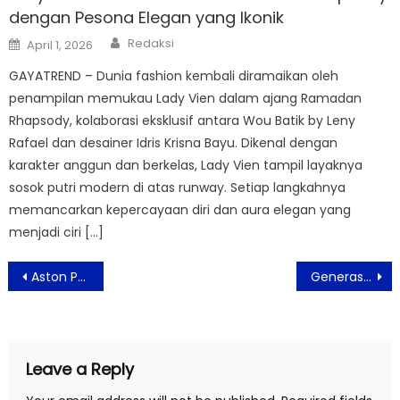
dengan Pesona Elegan yang Ikonik
Author
Posted
Redaksi
April 1, 2026
on
GAYATREND – Dunia fashion kembali diramaikan oleh
penampilan memukau Lady Vien dalam ajang Ramadan
Rhapsody, kolaborasi eksklusif antara Wou Batik by Leny
Rafael dan desainer Idris Krisna Bayu. Dikenal dengan
karakter anggun dan berkelas, Lady Vien tampil layaknya
sosok putri modern di atas runway. Setiap langkahnya
memancarkan kepercayaan diri dan aura elegan yang
menjadi ciri […]
Post
Aston Priority Simatupang Hotel & Conference Ajak Pakar dan Milenial Apresiasi Batik di Talk Corner: Dialog Batik
Generasi 90an Melankolia Bernostalgia di Konser Wave of Cinema
navigation
Leave a Reply