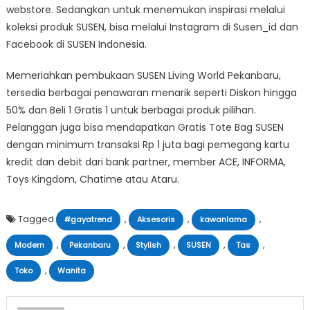
webstore. Sedangkan untuk menemukan inspirasi melalui
koleksi produk SUSEN, bisa melalui Instagram di Susen_id dan
Facebook di SUSEN Indonesia.
Memeriahkan pembukaan SUSEN Living World Pekanbaru,
tersedia berbagai penawaran menarik seperti Diskon hingga
50% dan Beli 1 Gratis 1 untuk berbagai produk pilihan.
Pelanggan juga bisa mendapatkan Gratis Tote Bag SUSEN
dengan minimum transaksi Rp 1 juta bagi pemegang kartu
kredit dan debit dari bank partner, member ACE, INFORMA,
Toys Kingdom, Chatime atau Ataru.
Tagged
,
,
,
#gayatrend
Aksesoris
kawanlama
,
,
,
,
,
Modern
Pekanbaru
Stylish
SUSEN
Tas
,
Toko
Wanita