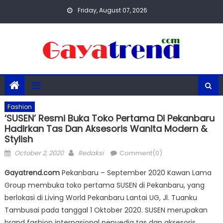
Skip
Friday, August 07, 2026
to
content
Fashion
‘SUSEN’ Resmi Buka Toko Pertama Di Pekanbaru
Hadirkan Tas Dan Aksesoris Wanita Modern &
Stylish
Posted
Author
October 2, 2020
Redaksi
Comment(0)
on
Gayatrend.com
Pekanbaru – September 2020 Kawan Lama
Group membuka toko pertama SUSEN di Pekanbaru, yang
berlokasi di Living World Pekanbaru Lantai UG, Jl. Tuanku
Tambusai pada tanggal 1 Oktober 2020. SUSEN merupakan
brand fashion internasional penyedia tas dan aksesoris