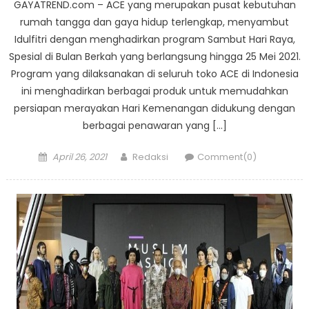
GAYATREND.com – ACE yang merupakan pusat kebutuhan
rumah tangga dan gaya hidup terlengkap, menyambut
Idulfitri dengan menghadirkan program Sambut Hari Raya,
Spesial di Bulan Berkah yang berlangsung hingga 25 Mei 2021.
Program yang dilaksanakan di seluruh toko ACE di Indonesia
ini menghadirkan berbagai produk untuk memudahkan
persiapan merayakan Hari Kemenangan didukung dengan
berbagai penawaran yang […]
Posted
Author
April 26, 2021
Redaksi
Comment(0)
on