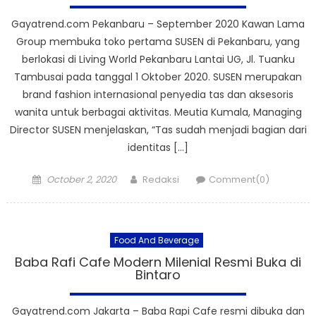
Gayatrend.com Pekanbaru – September 2020 Kawan Lama
Group membuka toko pertama SUSEN di Pekanbaru, yang
berlokasi di Living World Pekanbaru Lantai UG, Jl. Tuanku
Tambusai pada tanggal 1 Oktober 2020. SUSEN merupakan
brand fashion internasional penyedia tas dan aksesoris
wanita untuk berbagai aktivitas. Meutia Kumala, Managing
Director SUSEN menjelaskan, “Tas sudah menjadi bagian dari
identitas […]
Posted
Author
October 2, 2020
Redaksi
Comment(0)
on
Food And Beverage
Baba Rafi Cafe Modern Milenial Resmi Buka di
Bintaro
Gayatrend.com Jakarta – Baba Rapi Cafe resmi dibuka dan