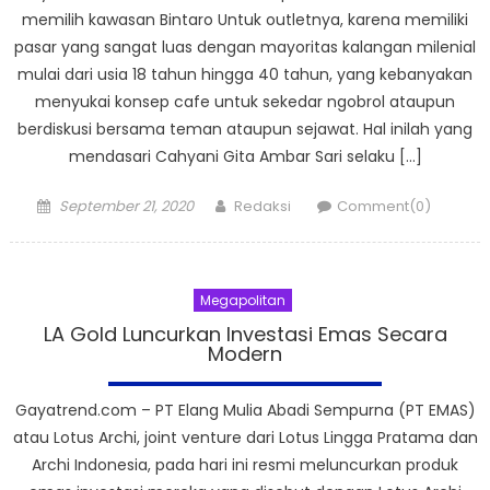
memilih kawasan Bintaro Untuk outletnya, karena memiliki
pasar yang sangat luas dengan mayoritas kalangan milenial
mulai dari usia 18 tahun hingga 40 tahun, yang kebanyakan
menyukai konsep cafe untuk sekedar ngobrol ataupun
berdiskusi bersama teman ataupun sejawat. Hal inilah yang
mendasari Cahyani Gita Ambar Sari selaku […]
Posted
Author
September 21, 2020
Redaksi
Comment(0)
on
Megapolitan
LA Gold Luncurkan Investasi Emas Secara
Modern
Gayatrend.com – PT Elang Mulia Abadi Sempurna (PT EMAS)
atau Lotus Archi, joint venture dari Lotus Lingga Pratama dan
Archi Indonesia, pada hari ini resmi meluncurkan produk