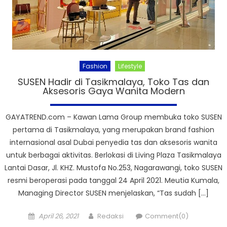
Fashion
Lifestyle
SUSEN Hadir di Tasikmalaya, Toko Tas dan
Aksesoris Gaya Wanita Modern
GAYATREND.com – Kawan Lama Group membuka toko SUSEN
pertama di Tasikmalaya, yang merupakan brand fashion
internasional asal Dubai penyedia tas dan aksesoris wanita
untuk berbagai aktivitas. Berlokasi di Living Plaza Tasikmalaya
Lantai Dasar, Jl. KHZ. Mustofa No.253, Nagarawangi, toko SUSEN
resmi beroperasi pada tanggal 24 April 2021. Meutia Kumala,
Managing Director SUSEN menjelaskan, “Tas sudah […]
Posted
Author
April 26, 2021
Redaksi
Comment(0)
on