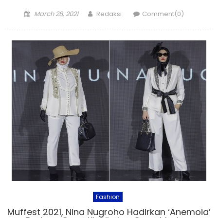
Posted
Author
March 28, 2021
Redaksi
Comment(0)
on
Fashion
Muffest 2021, Nina Nugroho Hadirkan ‘Anemoia’