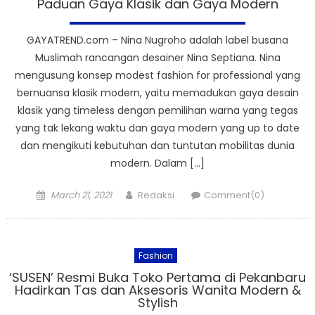
Paduan Gaya Klasik dan Gaya Modern
GAYATREND.com – Nina Nugroho adalah label busana
Muslimah rancangan desainer Nina Septiana. Nina
mengusung konsep modest fashion for professional yang
bernuansa klasik modern, yaitu memadukan gaya desain
klasik yang timeless dengan pemilihan warna yang tegas
yang tak lekang waktu dan gaya modern yang up to date
dan mengikuti kebutuhan dan tuntutan mobilitas dunia
modern. Dalam […]
Posted
Author
March 21, 2021
Redaksi
Comment(0)
on
Fashion
‘SUSEN’ Resmi Buka Toko Pertama di Pekanbaru
Hadirkan Tas dan Aksesoris Wanita Modern &
Stylish