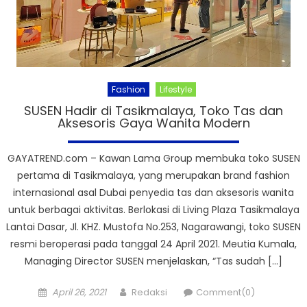
Fashion
Lifestyle
SUSEN Hadir di Tasikmalaya, Toko Tas dan
Aksesoris Gaya Wanita Modern
GAYATREND.com – Kawan Lama Group membuka toko SUSEN
pertama di Tasikmalaya, yang merupakan brand fashion
internasional asal Dubai penyedia tas dan aksesoris wanita
untuk berbagai aktivitas. Berlokasi di Living Plaza Tasikmalaya
Lantai Dasar, Jl. KHZ. Mustofa No.253, Nagarawangi, toko SUSEN
resmi beroperasi pada tanggal 24 April 2021. Meutia Kumala,
Managing Director SUSEN menjelaskan, “Tas sudah […]
Posted
Author
April 26, 2021
Redaksi
Comment(0)
on