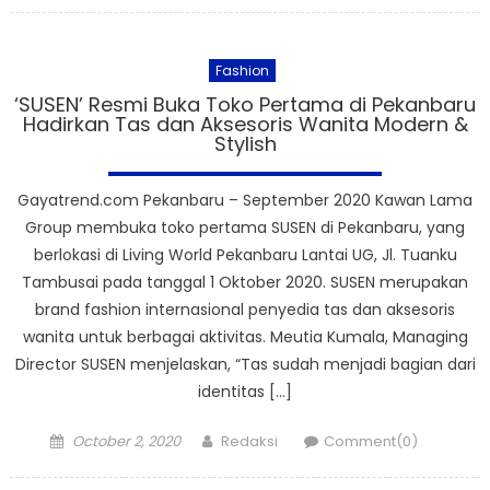
Fashion
‘SUSEN’ Resmi Buka Toko Pertama di Pekanbaru
Hadirkan Tas dan Aksesoris Wanita Modern &
Stylish
Gayatrend.com Pekanbaru – September 2020 Kawan Lama
Group membuka toko pertama SUSEN di Pekanbaru, yang
berlokasi di Living World Pekanbaru Lantai UG, Jl. Tuanku
Tambusai pada tanggal 1 Oktober 2020. SUSEN merupakan
brand fashion internasional penyedia tas dan aksesoris
wanita untuk berbagai aktivitas. Meutia Kumala, Managing
Director SUSEN menjelaskan, “Tas sudah menjadi bagian dari
identitas […]
Posted
Author
October 2, 2020
Redaksi
Comment(0)
on