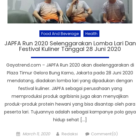
Food And Beverage
Health
JAPFA Run 2020 Selenggarakan Lomba Lari Dan
Festival Kuliner Tanggal 28 Juni 2020
Gayatrend.com – JAPFA Run 2020 akan diselenggarakan di
Plaza Timur Gelora Bung Karno, Jakarta pada 28 Juni 2020
mendatang, diadakan lomba lari yang dipadukan dengan
festival kuliner. JAPFA sebagai perusahaan yang
memproduksi produk agribisnis juga akan menyajikan
produk-produk protein hewani yang bisa disantap oleh para
peserta lari. Tujuannya adalah sebagai kampanye pola gaya
hidup sehat […]
Posted
Author
March 11, 2020
Redaksi
Comment(0)