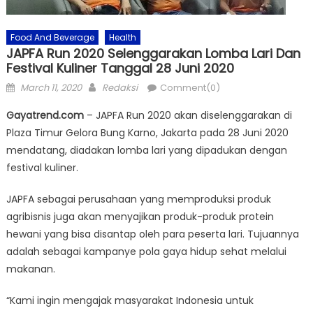
Food And Beverage
Health
JAPFA Run 2020 Selenggarakan Lomba Lari Dan
Festival Kuliner Tanggal 28 Juni 2020
Posted
Author
March 11, 2020
Redaksi
Comment(0)
on
Gayatrend.com
– JAPFA Run 2020 akan diselenggarakan di
Plaza Timur Gelora Bung Karno, Jakarta pada 28 Juni 2020
mendatang, diadakan lomba lari yang dipadukan dengan
festival kuliner.
JAPFA sebagai perusahaan yang memproduksi produk
agribisnis juga akan menyajikan produk-produk protein
hewani yang bisa disantap oleh para peserta lari. Tujuannya
adalah sebagai kampanye pola gaya hidup sehat melalui
makanan.
“Kami ingin mengajak masyarakat Indonesia untuk