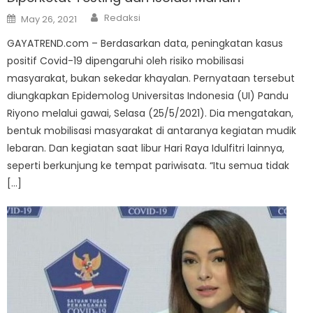
Author
Posted
Redaksi
May 26, 2021
on
GAYATREND.com – Berdasarkan data, peningkatan kasus
positif Covid-19 dipengaruhi oleh risiko mobilisasi
masyarakat, bukan sekedar khayalan. Pernyataan tersebut
diungkapkan Epidemolog Universitas Indonesia (UI) Pandu
Riyono melalui gawai, Selasa (25/5/2021). Dia mengatakan,
bentuk mobilisasi masyarakat di antaranya kegiatan mudik
lebaran. Dan kegiatan saat libur Hari Raya Idulfitri lainnya,
seperti berkunjung ke tempat pariwisata. “Itu semua tidak
[…]