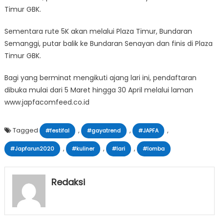
Timur GBK.
Sementara rute 5K akan melalui Plaza Timur, Bundaran
Semanggi, putar balik ke Bundaran Senayan dan finis di Plaza
Timur GBK.
Bagi yang berminat mengikuti ajang lari ini, pendaftaran
dibuka mulai dari 5 Maret hingga 30 April melalui laman
www.japfacomfeed.co.id
Tagged
,
,
,
#festifal
#gayatrend
#JAPFA
,
,
,
#Japfarun2020
#kuliner
#lari
#lomba
Redaksi