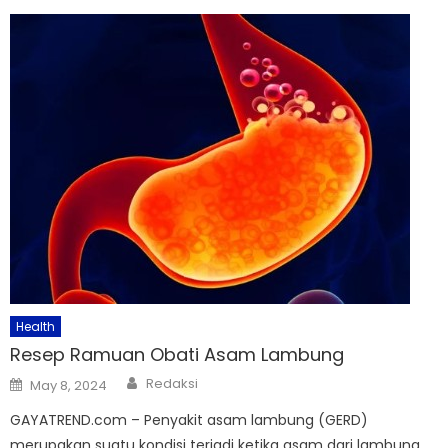
Health
Resep Ramuan Obati Asam Lambung
Author
Posted
Redaksi
May 8, 2024
on
GAYATREND.com – Penyakit asam lambung (GERD)
merupakan suatu kondisi terjadi ketika asam dari lambung