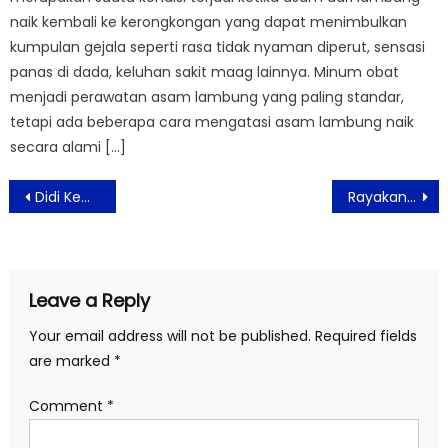
naik kembali ke kerongkongan yang dapat menimbulkan
kumpulan gejala seperti rasa tidak nyaman diperut, sensasi
panas di dada, keluhan sakit maag lainnya. Minum obat
menjadi perawatan asam lambung yang paling standar,
tetapi ada beberapa cara mengatasi asam lambung naik
secara alami […]
Post
Didi Kempot Gelar Konser Akbar ‘Ambyar Tak Jogetin’ Memperingati 30 Tahun Berkarya di GBK
Rayakan Hari Jadi Kota Bekasi, Pemkot Dan Disparbud Selenggarakan Bekasi Night Festival
navigation
Leave a Reply
Your email address will not be published.
Required fields
are marked
*
Comment
*