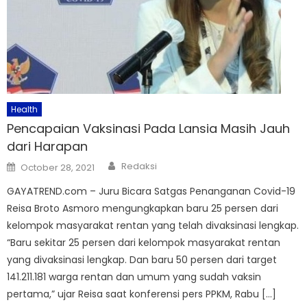
Health
Pencapaian Vaksinasi Pada Lansia Masih Jauh
dari Harapan
Author
Posted
Redaksi
October 28, 2021
on
GAYATREND.com – Juru Bicara Satgas Penanganan Covid-19
Reisa Broto Asmoro mengungkapkan baru 25 persen dari
kelompok masyarakat rentan yang telah divaksinasi lengkap.
“Baru sekitar 25 persen dari kelompok masyarakat rentan
yang divaksinasi lengkap. Dan baru 50 persen dari target
141.211.181 warga rentan dan umum yang sudah vaksin
pertama,” ujar Reisa saat konferensi pers PPKM, Rabu […]