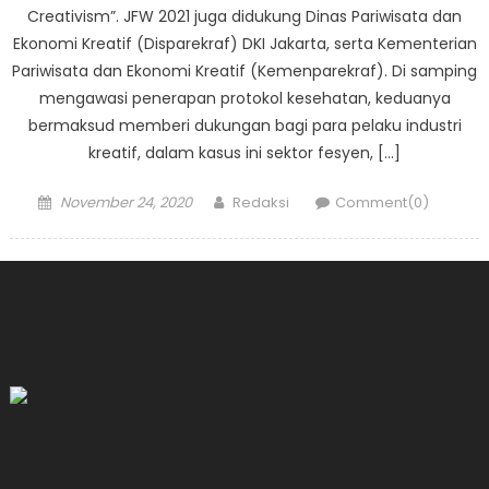
Creativism”. JFW 2021 juga didukung Dinas Pariwisata dan
Ekonomi Kreatif (Disparekraf) DKI Jakarta, serta Kementerian
Pariwisata dan Ekonomi Kreatif (Kemenparekraf). Di samping
mengawasi penerapan protokol kesehatan, keduanya
bermaksud memberi dukungan bagi para pelaku industri
kreatif, dalam kasus ini sektor fesyen, […]
Posted
Author
November 24, 2020
Redaksi
Comment(0)
on