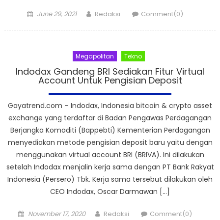
Posted
Author
June 29, 2021
Redaksi
Comment(0)
on
Megapolitan
Tekno
Indodax Gandeng BRI Sediakan Fitur Virtual
Account Untuk Pengisian Deposit
Gayatrend.com – Indodax, Indonesia bitcoin & crypto asset
exchange yang terdaftar di Badan Pengawas Perdagangan
Berjangka Komoditi (Bappebti) Kementerian Perdagangan
menyediakan metode pengisian deposit baru yaitu dengan
menggunakan virtual account BRI (BRIVA). Ini dilakukan
setelah Indodax menjalin kerja sama dengan PT Bank Rakyat
Indonesia (Persero) Tbk. Kerja sama tersebut dilakukan oleh
CEO Indodax, Oscar Darmawan […]
Posted
Author
November 17, 2020
Redaksi
Comment(0)