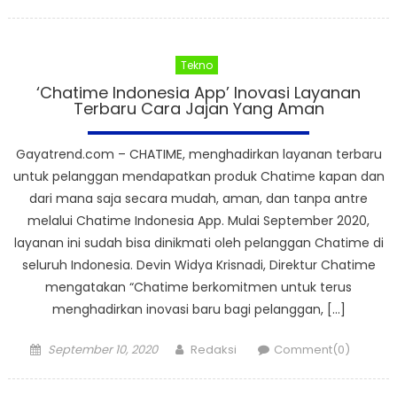
on
Tekno
‘Chatime Indonesia App’ Inovasi Layanan
Terbaru Cara Jajan Yang Aman
Gayatrend.com – CHATIME, menghadirkan layanan terbaru
untuk pelanggan mendapatkan produk Chatime kapan dan
dari mana saja secara mudah, aman, dan tanpa antre
melalui Chatime Indonesia App. Mulai September 2020,
layanan ini sudah bisa dinikmati oleh pelanggan Chatime di
seluruh Indonesia. Devin Widya Krisnadi, Direktur Chatime
mengatakan “Chatime berkomitmen untuk terus
menghadirkan inovasi baru bagi pelanggan, […]
Posted
Author
September 10, 2020
Redaksi
Comment(0)
on