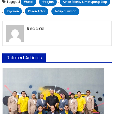
Tagged
,
,
#hotel
#sajian
Aston Priority Simatupang Siap
,
,
,
layanan
Pesan Antar
Tetap di rumah
Redaksi
Related Articles