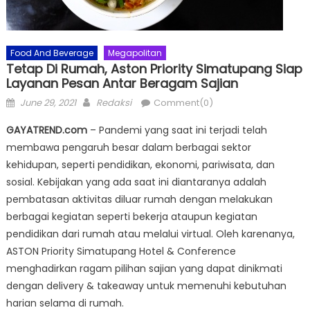
Food And Beverage
Megapolitan
Tetap Di Rumah, Aston Priority Simatupang Siap
Layanan Pesan Antar Beragam Sajian
Posted
Author
June 29, 2021
Redaksi
Comment(0)
on
GAYATREND.com
– Pandemi yang saat ini terjadi telah
membawa pengaruh besar dalam berbagai sektor
kehidupan, seperti pendidikan, ekonomi, pariwisata, dan
sosial. Kebijakan yang ada saat ini diantaranya adalah
pembatasan aktivitas diluar rumah dengan melakukan
berbagai kegiatan seperti bekerja ataupun kegiatan
pendidikan dari rumah atau melalui virtual. Oleh karenanya,
ASTON Priority Simatupang Hotel & Conference
menghadirkan ragam pilihan sajian yang dapat dinikmati
dengan delivery & takeaway untuk memenuhi kebutuhan
harian selama di rumah.