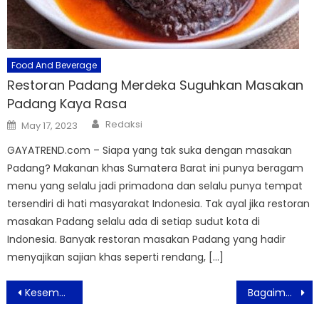
Food And Beverage
Restoran Padang Merdeka Suguhkan Masakan
Padang Kaya Rasa
Author
Posted
Redaksi
May 17, 2023
on
GAYATREND.com – Siapa yang tak suka dengan masakan
Padang? Makanan khas Sumatera Barat ini punya beragam
menu yang selalu jadi primadona dan selalu punya tempat
tersendiri di hati masyarakat Indonesia. Tak ayal jika restoran
masakan Padang selalu ada di setiap sudut kota di
Indonesia. Banyak restoran masakan Padang yang hadir
menyajikan sajian khas seperti rendang, […]
Post
Kesembuhan Covid -19 di Denpasar Meningkat
Bagaimana Mutasi Varian Alpha Mengatasi Titik Lemahnya
navigation