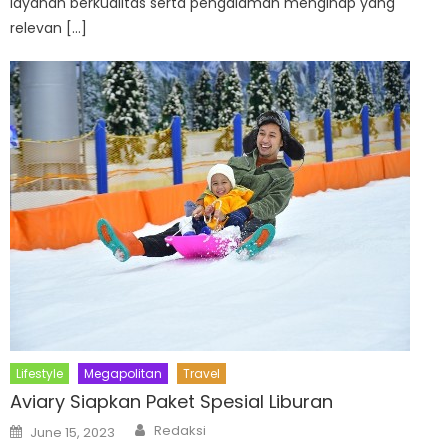
layanan berkualitas serta pengalaman menginap yang
relevan […]
Lifestyle
Megapolitan
Travel
Aviary Siapkan Paket Spesial Liburan
Author
Posted
Redaksi
June 15, 2023
on