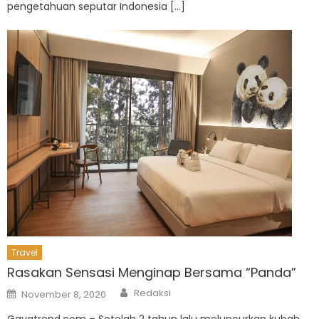
pengetahuan seputar Indonesia […]
Travel
Rasakan Sensasi Menginap Bersama “Panda”
Author
Posted
Redaksi
November 8, 2020
on