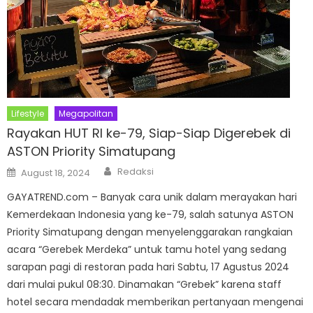
Lifestyle
Megapolitan
Rayakan HUT RI ke-79, Siap-Siap Digerebek di
ASTON Priority Simatupang
Author
Posted
Redaksi
August 18, 2024
on
GAYATREND.com – Banyak cara unik dalam merayakan hari
Kemerdekaan Indonesia yang ke-79, salah satunya ASTON
Priority Simatupang dengan menyelenggarakan rangkaian
acara “Gerebek Merdeka” untuk tamu hotel yang sedang
sarapan pagi di restoran pada hari Sabtu, 17 Agustus 2024
dari mulai pukul 08:30. Dinamakan “Grebek” karena staff
hotel secara mendadak memberikan pertanyaan mengenai