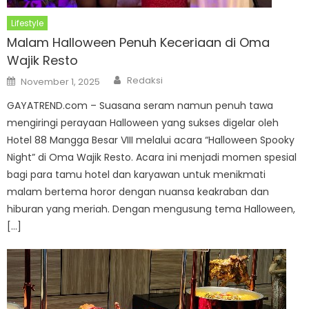
Lifestyle
Malam Halloween Penuh Keceriaan di Oma
Wajik Resto
Author
Posted
Redaksi
November 1, 2025
on
GAYATREND.com – Suasana seram namun penuh tawa
mengiringi perayaan Halloween yang sukses digelar oleh
Hotel 88 Mangga Besar VIII melalui acara “Halloween Spooky
Night” di Oma Wajik Resto. Acara ini menjadi momen spesial
bagi para tamu hotel dan karyawan untuk menikmati
malam bertema horor dengan nuansa keakraban dan
hiburan yang meriah. Dengan mengusung tema Halloween,
[…]