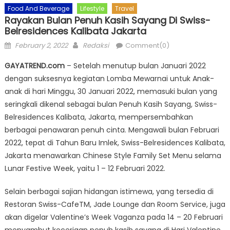
Food And Beverage
Lifestyle
Travel
Rayakan Bulan Penuh Kasih Sayang Di Swiss-
Belresidences Kalibata Jakarta
Posted
Author
February 2, 2022
Redaksi
Comment(0)
on
GAYATREND.com
– Setelah menutup bulan Januari 2022
dengan suksesnya kegiatan Lomba Mewarnai untuk Anak-
anak di hari Minggu, 30 Januari 2022, memasuki bulan yang
seringkali dikenal sebagai bulan Penuh Kasih Sayang, Swiss-
Belresidences Kalibata, Jakarta, mempersembahkan
berbagai penawaran penuh cinta. Mengawali bulan Februari
2022, tepat di Tahun Baru Imlek, Swiss-Belresidences Kalibata,
Jakarta menawarkan Chinese Style Family Set Menu selama
Lunar Festive Week, yaitu 1 – 12 Februari 2022.
Selain berbagai sajian hidangan istimewa, yang tersedia di
Restoran Swiss-CafeTM, Jade Lounge dan Room Service, juga
akan digelar Valentine’s Week Vaganza pada 14 – 20 Februari
menyambut keceriaan penuh kasih sayang di Hari Valentine,