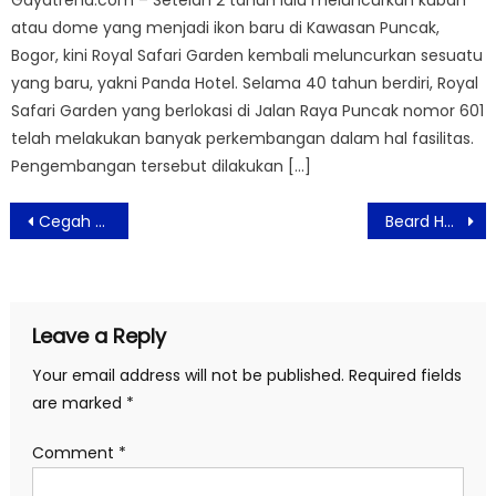
Gayatrend.com – Setelah 2 tahun lalu meluncurkan kubah
atau dome yang menjadi ikon baru di Kawasan Puncak,
Bogor, kini Royal Safari Garden kembali meluncurkan sesuatu
yang baru, yakni Panda Hotel. Selama 40 tahun berdiri, Royal
Safari Garden yang berlokasi di Jalan Raya Puncak nomor 601
telah melakukan banyak perkembangan dalam hal fasilitas.
Pengembangan tersebut dilakukan […]
Post
Cegah Gula Darah Naik, Lakukan Diet
Beard Hadirkan Variasi Apparel dan Pakaian Olahraga Muslim Yang Fashionable
navigation
Leave a Reply
Your email address will not be published.
Required fields
are marked
*
Comment
*