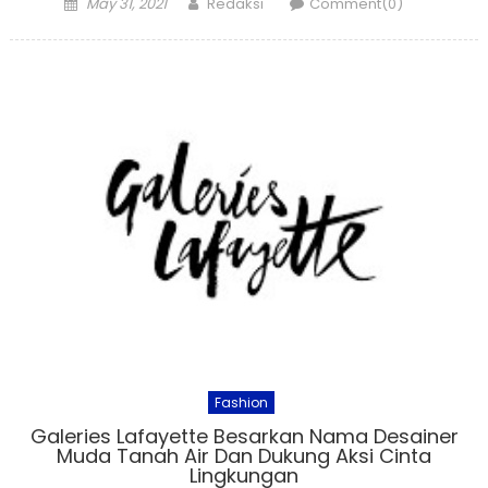
Posted
Author
May 31, 2021
Redaksi
Comment(0)
on
Fashion
Galeries Lafayette Besarkan Nama Desainer
Muda Tanah Air Dan Dukung Aksi Cinta
Lingkungan