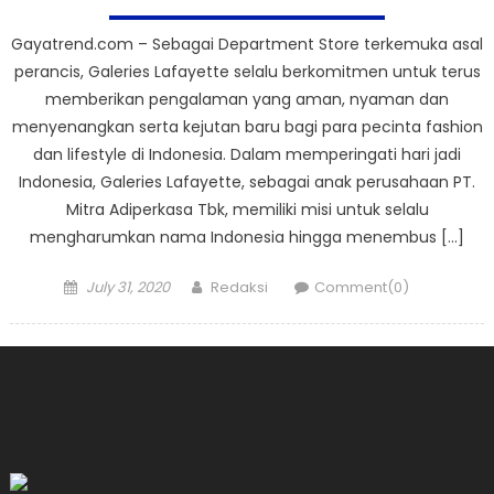
Gayatrend.com – Sebagai Department Store terkemuka asal
perancis, Galeries Lafayette selalu berkomitmen untuk terus
memberikan pengalaman yang aman, nyaman dan
menyenangkan serta kejutan baru bagi para pecinta fashion
dan lifestyle di Indonesia. Dalam memperingati hari jadi
Indonesia, Galeries Lafayette, sebagai anak perusahaan PT.
Mitra Adiperkasa Tbk, memiliki misi untuk selalu
mengharumkan nama Indonesia hingga menembus […]
Posted
Author
July 31, 2020
Redaksi
Comment(0)
on