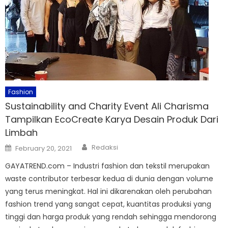
Fashion
Sustainability and Charity Event Ali Charisma
Tampilkan EcoCreate Karya Desain Produk Dari
Limbah
Author
Posted
Redaksi
February 20, 2021
on
GAYATREND.com – Industri fashion dan tekstil merupakan
waste contributor terbesar kedua di dunia dengan volume
yang terus meningkat. Hal ini dikarenakan oleh perubahan
fashion trend yang sangat cepat, kuantitas produksi yang
tinggi dan harga produk yang rendah sehingga mendorong