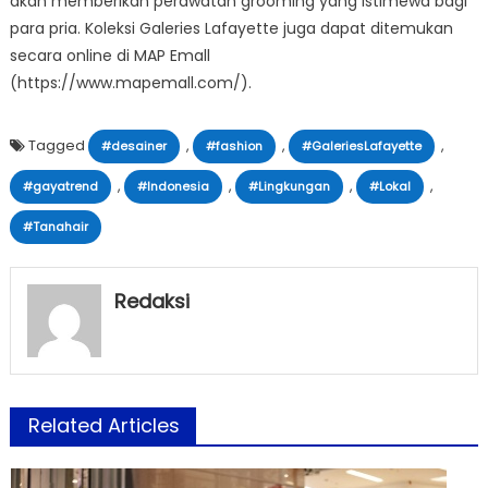
akan memberikan perawatan grooming yang istimewa bagi
para pria. Koleksi Galeries Lafayette juga dapat ditemukan
secara online di MAP Emall
(https://www.mapemall.com/).
Tagged
,
,
,
#desainer
#fashion
#GaleriesLafayette
,
,
,
,
#gayatrend
#Indonesia
#Lingkungan
#Lokal
#Tanahair
Redaksi
Related Articles