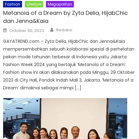
Fashion
Lifestyle
Megapolitan
Metanoia of a Dream by Zyta Delia, HijabChic
dan Jenna&Kaia
Author
Posted
Redaksi
October 30, 2023
on
GAYATREND.com – Zyta Delia, HijabChic dan Jenna&Kaia
mempersembahkan sebuah kolaborasi spesial di perhelatan
pekan mode tahunan terbesar di Indonesia yaitu Jakarta
Fashion Week 2024 yang bertajuk ‘Metanola of a Dream’.
Fashion show ini akan dilaksanakan pada Minggu, 29 Oktober
2023 di City Hall, Pondok Indah Mall 3, Jakarta. ‘Metanoia of a
Dream’ dimaknai sebagai mimpi […]