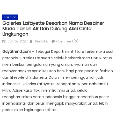
Fashion
Galeries Lafayette Besarkan Nama Desainer
Muda Tanah Air Dan Dukung Aksi Cinta
Lingkungan
Posted
Author
July 31, 2020
Redaksi
Comment(0)
on
Gayatrend.com
– Sebagai Department Store terkemuka asal
perancis, Galeries Lafayette selalu berkomitmen untuk terus
memberikan pengalaman yang aman, nyaman dan
menyenangkan serta kejutan baru bagi para pecinta fashion
dan lifestyle di Indonesia. Dalam memperingati hari jadi
Indonesia, Galeries Lafayette, sebagai anak perusahaan PT.
Mitra Adiperkasa Tbk, memiliki misi untuk selalu
mengharumkan nama Indonesia hingga menembus pasar
internasional, dan terus mengajak masyarakat untuk lebih
peduli akan lingkungan sekitar.