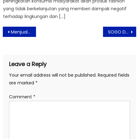
peningkatan konsumsi masyarakat akan produk fashion
yang tidak berkelanjutan yang memberi dampak negatif
terhadap lingkungan dan […]
Post
Menjual Dan Membeli Emas Masih Jadi Tren
SOGO Dukung Karya Desainer Lokal Dan Aksi Ramah Lingkungan
navigation
Leave a Reply
Your email address will not be published.
Required fields
are marked
*
Comment
*