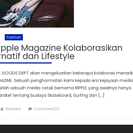
Fashion
ipple Magazine Kolaborasikan
natif dan Lifestyle
E GOODS DEPT akan mengeluarkan beberapa kolaborasi menarik
AGAZINE. Sebuah penghormatan kami kepada era kejayaan media
hirlah sebuah media cetak bernama RIPPLE yang awalnya hanya
artikel tentang budaya Skateboard, Surfing dan […]
Author
Redaksi
Comment(0)