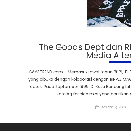
The Goods Dept dan R
Media Alter
GAYATREND.com – Memasuki awal tahun 2021, TH
yang dibuka dengan kolaborasi dengan RIPPLE M
cetak. Pada September 1999, Di Kota Bandung la
katalog fashion mini yang berisikan 
Posted
March 9, 2021
on