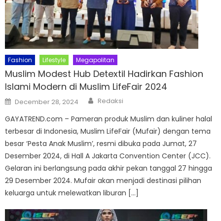
Fashion
Lifestyle
Megapolitan
Muslim Modest Hub Detextil Hadirkan Fashion
Islami Modern di Muslim LifeFair 2024
Author
Posted
Redaksi
December 28, 2024
on
GAYATREND.com – Pameran produk Muslim dan kuliner halal
terbesar di Indonesia, Muslim LifeFair (Mufair) dengan tema
besar ‘Pesta Anak Muslim’, resmi dibuka pada Jumat, 27
Desember 2024, di Hall A Jakarta Convention Center (JCC).
Gelaran ini berlangsung pada akhir pekan tanggal 27 hingga
29 Desember 2024. Mufair akan menjadi destinasi pilihan
keluarga untuk melewatkan liburan […]