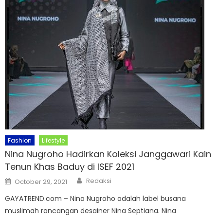
Fashion
Lifestyle
Nina Nugroho Hadirkan Koleksi Janggawari Kain
Tenun Khas Baduy di ISEF 2021
Author
Posted
Redaksi
October 29, 2021
on
GAYATREND.com – Nina Nugroho adalah label busana
muslimah rancangan desainer Nina Septiana. Nina