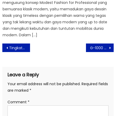
mengusung konsep Modest Fashion for Professional yang
bernuansa klasik modern, yaitu memadukan gaya desain
klasik yang timeless dengan pemilihan warna yang tegas
yang tak lekang waktu dan gaya modern yang up to date
dan mengikuti kebutuhan dan tuntutan mobilitas dunia
modern. Dalam […]
Post
Tingkatkan Layanan, Eka Hospital Pekanbaru Tambahkan 200% Kapasitas Unit Hemodialisa
G-1000 The Durable Fjällräven Tampilkan Gaya Trendy Ramah Lingkungan
navigation
Leave a Reply
Your email address will not be published.
Required fields
are marked
*
Comment
*