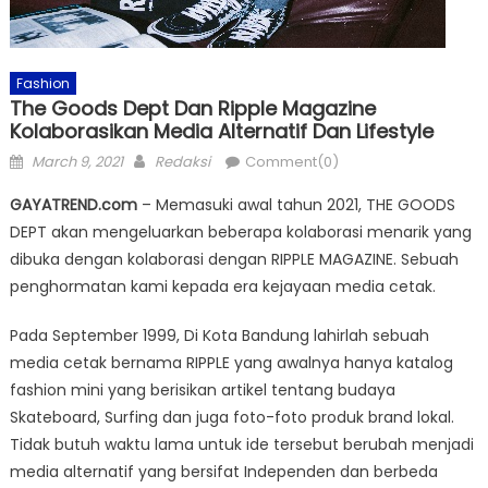
Fashion
The Goods Dept Dan Ripple Magazine
Kolaborasikan Media Alternatif Dan Lifestyle
Posted
Author
March 9, 2021
Redaksi
Comment(0)
on
GAYATREND.com
– Memasuki awal tahun 2021, THE GOODS
DEPT akan mengeluarkan beberapa kolaborasi menarik yang
dibuka dengan kolaborasi dengan RIPPLE MAGAZINE. Sebuah
penghormatan kami kepada era kejayaan media cetak.
Pada September 1999, Di Kota Bandung lahirlah sebuah
media cetak bernama RIPPLE yang awalnya hanya katalog
fashion mini yang berisikan artikel tentang budaya
Skateboard, Surfing dan juga foto-foto produk brand lokal.
Tidak butuh waktu lama untuk ide tersebut berubah menjadi
media alternatif yang bersifat Independen dan berbeda