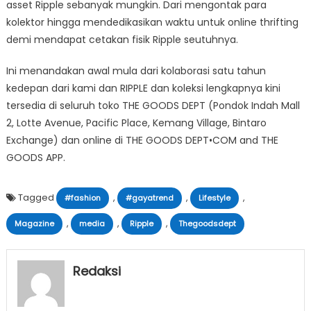
asset Ripple sebanyak mungkin. Dari mengontak para
kolektor hingga mendedikasikan waktu untuk online thrifting
demi mendapat cetakan fisik Ripple seutuhnya.
Ini menandakan awal mula dari kolaborasi satu tahun
kedepan dari kami dan RIPPLE dan koleksi lengkapnya kini
tersedia di seluruh toko THE GOODS DEPT (Pondok Indah Mall
2, Lotte Avenue, Pacific Place, Kemang Village, Bintaro
Exchange) dan online di THE GOODS DEPT•COM and THE
GOODS APP.
Tagged
,
,
,
#fashion
#gayatrend
Lifestyle
,
,
,
Magazine
media
Ripple
Thegoodsdept
Redaksi