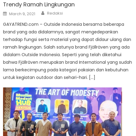
Trendy Ramah Lingkungan
Author
Posted
Redaksi
March 9, 2021
on
GAYATREND.com – Outside Indonesia bersama beberapa
brand yang ada didalamnya, sangat mengedepankan
terhadap fungsi serta material yang dapat didaur ulang dan
ramah lingkungan. Salah satunya brand Fjällräven yang ada
didalam Outside Indonesia. Seperti yang telah diketahui
bahwa Fjällräven merupakan brand International yang sudah
lama berkecimpung pada kategori pakaian dan kebutuhan
untuk kegiatan outdoor dan sehari-hari. […]