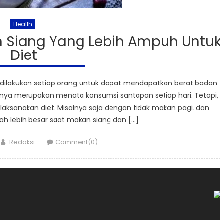
Health
n Siang Yang Lebih Ampuh Untu
Diet
 dilakukan setiap orang untuk dapat mendapatkan berat badan
arnya merupakan menata konsumsi santapan setiap hari. Tetapi,
elaksanakan diet. Misalnya saja dengan tidak makan pagi, dan
 lebih besar saat makan siang dan […]
Author
Redaksi
Comment(0)