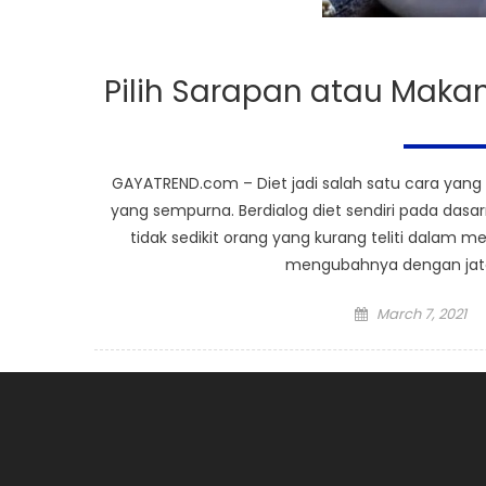
Pilih Sarapan atau Maka
GAYATREND.com – Diet jadi salah satu cara yang
yang sempurna. Berdialog diet sendiri pada das
tidak sedikit orang yang kurang teliti dalam m
mengubahnya dengan jatah
Posted
March 7, 2021
on