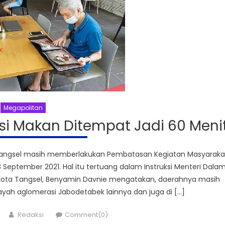
Megapolitan
i Makan Ditempat Jadi 60 Meni
Tangsel masih memberlakukan Pembatasan Kegiatan Masyaraka
 September 2021. Hal itu tertuang dalam Instruksi Menteri Dala
 Kota Tangsel, Benyamin Davnie mengatakan, daerahnya masih
yah aglomerasi Jabodetabek lainnya dan juga di […]
Author
Redaksi
Comment(0)