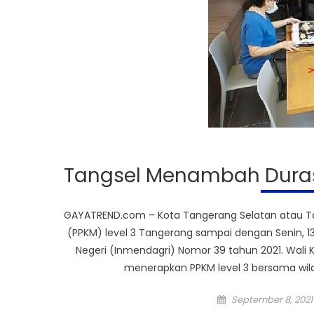
Tangsel Menambah Duras
GAYATREND.com – Kota Tangerang Selatan atau 
(PPKM) level 3 Tangerang sampai dengan Senin, 13
Negeri (Inmendagri) Nomor 39 tahun 2021. Wali
menerapkan PPKM level 3 bersama wila
Posted
September 8, 2021