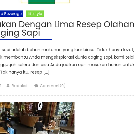
nd Beverage
Lifestyle
sakan Dengan Lima Resep Olaha
ging Sapi
api adalah bahan makanan yang luar biasa. Tidak hanya lezat
ntuk membantu Anda mengeksplorasi dunia daging sapi, kami tela
gugah selera dan bisa Anda jadikan opsi masakan harian untu
 Tak hanya itu, resep […]
Author
3
Redaksi
Comment(0)