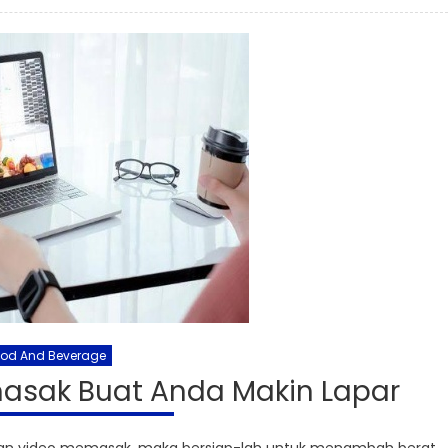
ood And Beverage
asak Buat Anda Makin Lapar
an video memasak, maka bersiap-lah untuk menambah berat