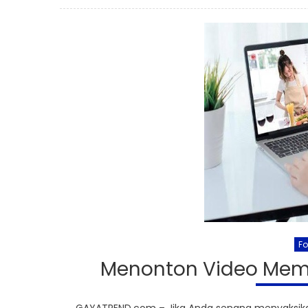
on
F
Menonton Video Mem
GAYATREND.com – Jika Anda senang menyaksik