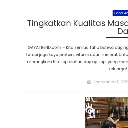
Food A
Tingkatkan Kualitas Ma
Da
GAYATREND.com – Kita semua tahu bahwa daging s
tetapi juga kaya protein, vitamin, dan mineral. U
merangkum 5 resep olahan daging sapi yang meng
keluarga!
Posted
September 15, 202
on