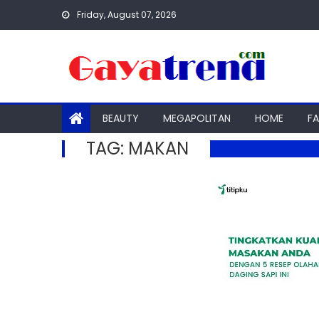
Skip
Friday, August 07, 2026
to
content
BEAUTY
MEGAPOLITAN
HOME
F
TAG:
MAKAN