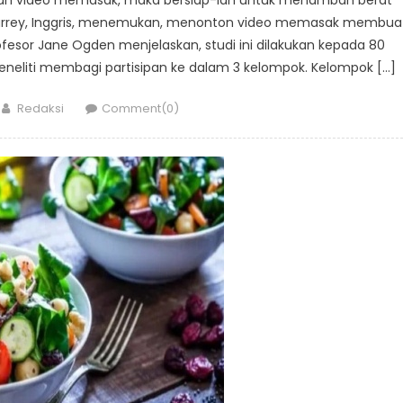
 of Surrey, Inggris, menemukan, menonton video memasak membua
fesor Jane Ogden menjelaskan, studi ini dilakukan kepada 80
Peneliti membagi partisipan ke dalam 3 kelompok. Kelompok […]
Author
Redaksi
Comment(0)