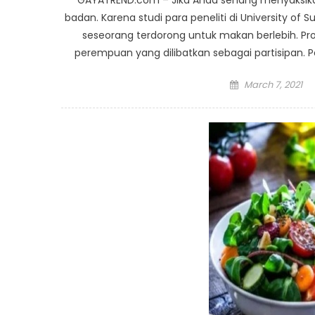
badan. Karena studi para peneliti di University
seseorang terdorong untuk makan berlebih. Pro
perempuan yang dilibatkan sebagai partisipan. 
Posted
March 7, 2021
on