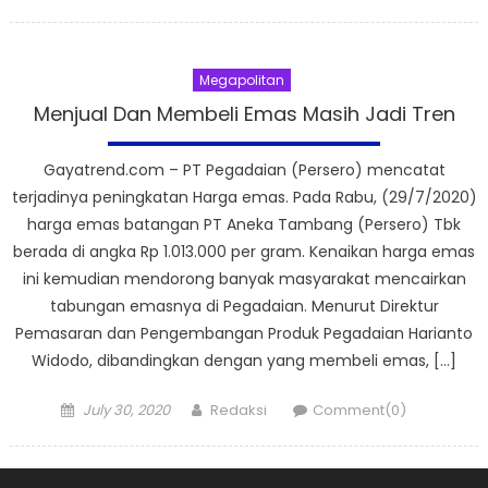
on
Megapolitan
Menjual Dan Membeli Emas Masih Jadi Tren
Gayatrend.com – PT Pegadaian (Persero) mencatat
terjadinya peningkatan Harga emas. Pada Rabu, (29/7/2020)
harga emas batangan PT Aneka Tambang (Persero) Tbk
berada di angka Rp 1.013.000 per gram. Kenaikan harga emas
ini kemudian mendorong banyak masyarakat mencairkan
tabungan emasnya di Pegadaian. Menurut Direktur
Pemasaran dan Pengembangan Produk Pegadaian Harianto
Widodo, dibandingkan dengan yang membeli emas, […]
Posted
Author
July 30, 2020
Redaksi
Comment(0)
on