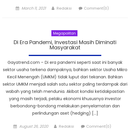
Posted
Author
March 11, 2021
Redaksi
Comment(0)
on
Megapolitan
Di Era Pandemi, Investasi Masih Diminati
Masyarakat
Gayatrend.com – Di era pandemi seperti saat ini banyak
sektor usaha terkena dampaknya, bahkan sektor Usaha Mikro
Kecil Menengah (UMKM) tidak luput dari tekanan. Bahkan
sektor UMKM menjadi salah satu sektor paling terdampak dari
wabah yang telah mendunia. Akibat kondisi ketidakpastian
yang masih terjadi, pelaku ekonomi khususnya investor
berbondong-bondong melakukan penyelamatan dan
perlindungan aset (hedging) […]
Posted
Author
August 26, 2020
Redaksi
Comment(0)