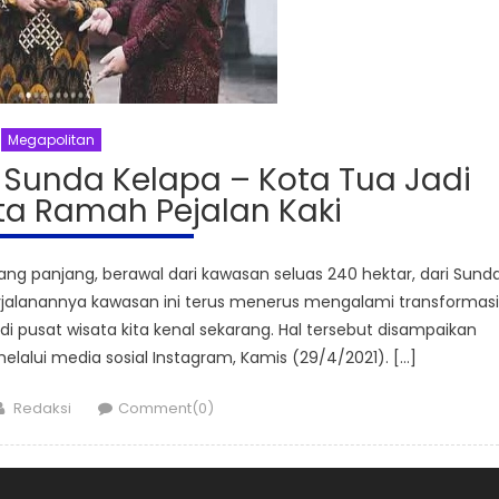
Megapolitan
Sunda Kelapa – Kota Tua Jadi
ta Ramah Pejalan Kaki
ng panjang, berawal dari kawasan seluas 240 hektar, dari Sund
rjalanannya kawasan ini terus menerus mengalami transformasi
 pusat wisata kita kenal sekarang. Hal tersebut disampaikan
lalui media sosial Instagram, Kamis (29/4/2021). […]
Author
Redaksi
Comment(0)