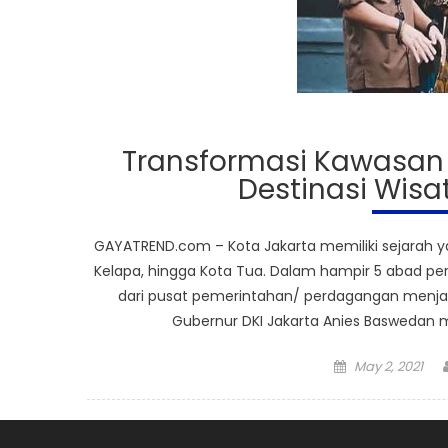
Transformasi Kawasan 
Destinasi Wisa
GAYATREND.com – Kota Jakarta memiliki sejarah ya
Kelapa, hingga Kota Tua. Dalam hampir 5 abad pe
dari pusat pemerintahan/ perdagangan menjadi
Gubernur DKI Jakarta Anies Baswedan me
Posted
May 2, 2021
on