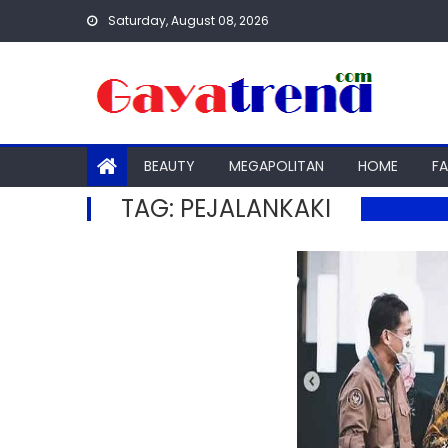
Skip
Saturday, August 08, 2026
to
content
BEAUTY
MEGAPOLITAN
HOME
F
TAG:
PEJALANKAKI