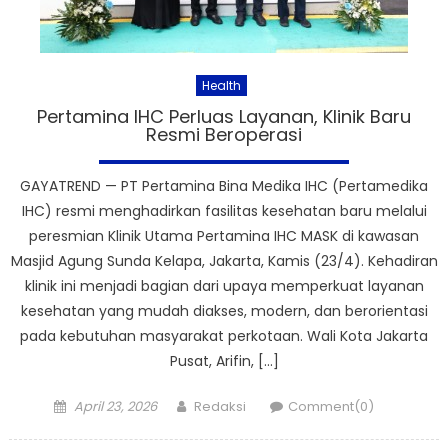
Health
Pertamina IHC Perluas Layanan, Klinik Baru
Resmi Beroperasi
GAYATREND — PT Pertamina Bina Medika IHC (Pertamedika
IHC) resmi menghadirkan fasilitas kesehatan baru melalui
peresmian Klinik Utama Pertamina IHC MASK di kawasan
Masjid Agung Sunda Kelapa, Jakarta, Kamis (23/4). Kehadiran
klinik ini menjadi bagian dari upaya memperkuat layanan
kesehatan yang mudah diakses, modern, dan berorientasi
pada kebutuhan masyarakat perkotaan. Wali Kota Jakarta
Pusat, Arifin, […]
Posted
Author
April 23, 2026
Redaksi
Comment(0)
on