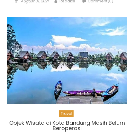
Posted
Author
August 31, 2021
Redaksi
Comment(0)
on
Travel
Objek Wisata di Kota Bandung Masih Belum
Beroperasi