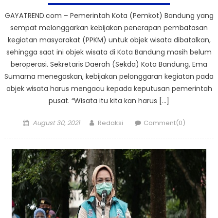
GAYATREND.com – Pemerintah Kota (Pemkot) Bandung yang
sempat melonggarkan kebijakan penerapan pembatasan
kegiatan masyarakat (PPKM) untuk objek wisata dibatalkan,
sehingga saat ini objek wisata di Kota Bandung masih belum
beroperasi. Sekretaris Daerah (Sekda) Kota Bandung, Ema
Sumarna menegaskan, kebijakan pelonggaran kegiatan pada
objek wisata harus mengacu kepada keputusan pemerintah
pusat. “Wisata itu kita kan harus […]
Posted
Author
August 30, 2021
Redaksi
Comment(0)
on