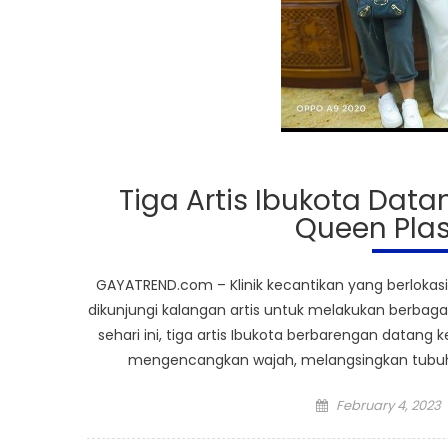
Tiga Artis Ibukota Dat
Queen Plas
GAYATREND.com – Klinik kecantikan yang berlokasi d
dikunjungi kalangan artis untuk melakukan berbag
sehari ini, tiga artis Ibukota berbarengan datang
mengencangkan wajah, melangsingkan tubuh
Posted
February 4, 2023
on