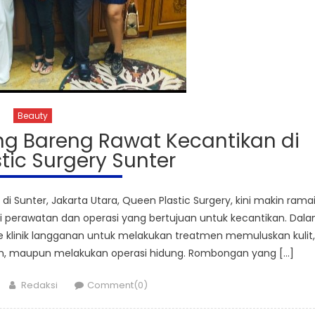
Beauty
ang Bareng Rawat Kecantikan di
tic Surgery Sunter
i Sunter, Jakarta Utara, Queen Plastic Surgery, kini makin rama
ai perawatan dan operasi yang bertujuan untuk kecantikan. Dal
 ke klinik langganan untuk melakukan treatmen memuluskan kulit,
, maupun melakukan operasi hidung. Rombongan yang […]
Author
Redaksi
Comment(0)