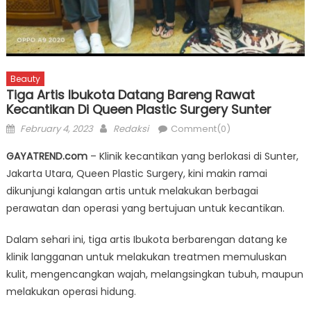
Beauty
Tiga Artis Ibukota Datang Bareng Rawat
Kecantikan Di Queen Plastic Surgery Sunter
Posted
Author
February 4, 2023
Redaksi
Comment(0)
on
GAYATREND.com
– Klinik kecantikan yang berlokasi di Sunter,
Jakarta Utara, Queen Plastic Surgery, kini makin ramai
dikunjungi kalangan artis untuk melakukan berbagai
perawatan dan operasi yang bertujuan untuk kecantikan.
Dalam sehari ini, tiga artis Ibukota berbarengan datang ke
klinik langganan untuk melakukan treatmen memuluskan
kulit, mengencangkan wajah, melangsingkan tubuh, maupun
melakukan operasi hidung.