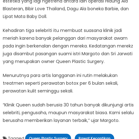
estetika yang lagi ngetrend antara lain operasi Hidung Ala
Blasteran, Bibir Love Thailand, Dagu Ala boneka Barbie, dan
Lipat Mata Baby Doll.
Kehadiran tiga selebriti itu membuat suasana klinik jadi
meriah karena banyak pelanggan dari masyarakat awam
pada ingin berkenalan dengan mereka. Kedatangan merekz
juga disambut pasangan suami istri Margoto dan Sri Jarwati
yang merupakan owner Queen Plastic Surgery.
Menurutnya para artis langganan ini rutin melakukan
treatmen seperti perawatan botox per 6 bulan sekali,
perawatan kulit seminggu sekali.
“Klinik Queen sudah berusia 30 tahun banyak dikunjungi artis
selebriti, pengusaha, maupun masyarakat biasa. Kami selalu
berusaha memberikan layanan terbaik,” ujar Margoto.
Tagged
,
,
Queen Plastic Surgery
Rawat Kecantikan