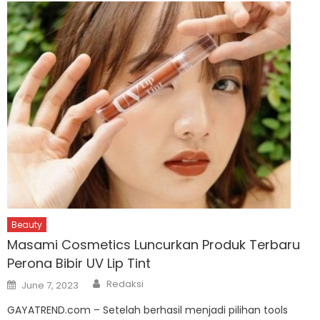
Beauty
Masami Cosmetics Luncurkan Produk Terbaru
Perona Bibir UV Lip Tint
Author
Posted
Redaksi
June 7, 2023
on
GAYATREND.com – Setelah berhasil menjadi pilihan tools