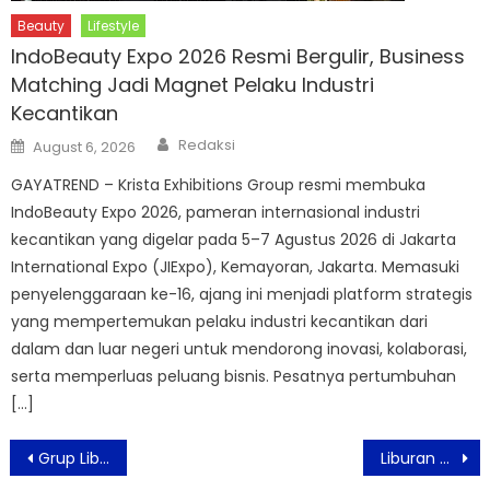
Beauty
Lifestyle
IndoBeauty Expo 2026 Resmi Bergulir, Business
Matching Jadi Magnet Pelaku Industri
Kecantikan
Author
Posted
Redaksi
August 6, 2026
on
GAYATREND – Krista Exhibitions Group resmi membuka
IndoBeauty Expo 2026, pameran internasional industri
kecantikan yang digelar pada 5–7 Agustus 2026 di Jakarta
International Expo (JIExpo), Kemayoran, Jakarta. Memasuki
penyelenggaraan ke-16, ajang ini menjadi platform strategis
yang mempertemukan pelaku industri kecantikan dari
dalam dan luar negeri untuk mendorong inovasi, kolaborasi,
serta memperluas peluang bisnis. Pesatnya pertumbuhan
[…]
Post
Grup Liberta Hotel International Optimis Buka Properti Baru: LIBERTA HOTEL JIMBARAN
Liburan Penting Juga untuk Kesehatan
navigation