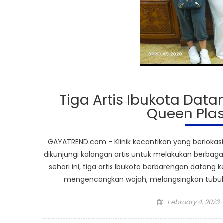
Tiga Artis Ibukota Dat
Queen Plas
GAYATREND.com – Klinik kecantikan yang berlokasi d
dikunjungi kalangan artis untuk melakukan berbag
sehari ini, tiga artis Ibukota berbarengan datang
mengencangkan wajah, melangsingkan tubuh
Posted
February 4, 2023
on