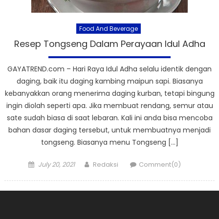
Food And Beverage
Resep Tongseng Dalam Perayaan Idul Adha
GAYATREND.com – Hari Raya Idul Adha selalu identik dengan
daging, baik itu daging kambing maipun sapi. Biasanya
kebanyakkan orang menerima daging kurban, tetapi bingung
ingin diolah seperti apa. Jika membuat rendang, semur atau
sate sudah biasa di saat lebaran. Kali ini anda bisa mencoba
bahan dasar daging tersebut, untuk membuatnya menjadi
tongseng. Biasanya menu Tongseng […]
Posted
Author
July 20, 2021
Redaksi
Comment(0)
on