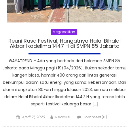
Megapolitan
Reuni Rasa Festival, Hangatnya Halal Bihalal
Akbar Ikadelima 1447 H di SMPN 85 Jakarta
GAYATREND – Ada yang berbeda dari halaman SMPN 85
Jakarta pada Minggu pagi (19/04/2026). Bukan sekadar temu
kangen biasa, hampir 400 orang dari lintas generasi
berkumpul dalam satu energi yang sama: kebersamaan. Dari
alumni angkatan 80-an hingga lulusan 2023, semua melebur
dalam Halal Bihalal Akbar Ikadelima 1447 H yang terasa lebih
seperti festival keluarga besar […]
Posted
Author
April 21, 2026
Redaksi
Comment(0)
on