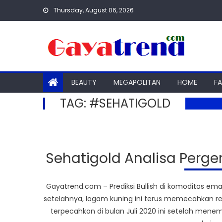
Skip
Thursday, August 06, 2026
to
content
BEAUTY
MEGAPOLITAN
HOME
F
TAG:
#SEHATIGOLD
Sehatigold Analisa Perg
Gayatrend.com – Prediksi Bullish di komoditas em
setelahnya, logam kuning ini terus memecahkan re
terpecahkan di bulan Juli 2020 ini setelah menemb