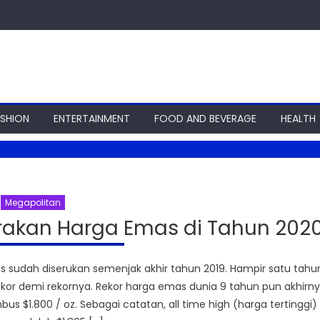
ASHION
ENTERTAINMENT
FOOD AND BEVERAGE
HEALTH
Megapolitan
erakan Harga Emas di Tahun 202
as sudah diserukan semenjak akhir tahun 2019. Hampir satu tahu
kor demi rekornya. Rekor harga emas dunia 9 tahun pun akhirn
us $1.800 / oz. Sebagai catatan, all time high (harga tertinggi)