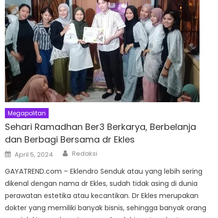
Megapolitan
Sehari Ramadhan Ber3 Berkarya, Berbelanja
dan Berbagi Bersama dr Ekles
Author
Posted
Redaksi
April 5, 2024
on
GAYATREND.com – Eklendro Senduk atau yang lebih sering
dikenal dengan nama dr Ekles, sudah tidak asing di dunia
perawatan estetika atau kecantikan. Dr Ekles merupakan
dokter yang memiliki banyak bisnis, sehingga banyak orang