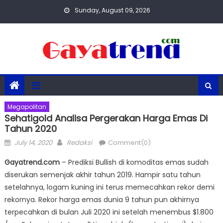
Skip
Sunday, August 09, 2026
to
content
Megapolitan
Sehatigold Analisa Pergerakan Harga Emas Di
Tahun 2020
Posted
Author
July 14, 2020
Redaksi
Comment(0)
on
Gayatrend.com
– Prediksi Bullish di komoditas emas sudah
diserukan semenjak akhir tahun 2019. Hampir satu tahun
setelahnya, logam kuning ini terus memecahkan rekor demi
rekornya. Rekor harga emas dunia 9 tahun pun akhirnya
terpecahkan di bulan Juli 2020 ini setelah menembus $1.800