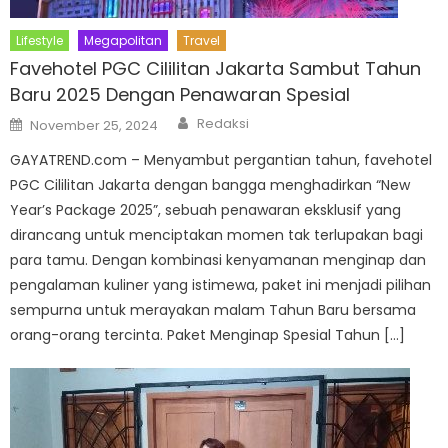
Lifestyle
Megapolitan
Travel
Favehotel PGC Cililitan Jakarta Sambut Tahun
Baru 2025 Dengan Penawaran Spesial
Author
Posted
Redaksi
November 25, 2024
on
GAYATREND.com – Menyambut pergantian tahun, favehotel
PGC Cililitan Jakarta dengan bangga menghadirkan “New
Year’s Package 2025”, sebuah penawaran eksklusif yang
dirancang untuk menciptakan momen tak terlupakan bagi
para tamu. Dengan kombinasi kenyamanan menginap dan
pengalaman kuliner yang istimewa, paket ini menjadi pilihan
sempurna untuk merayakan malam Tahun Baru bersama
orang-orang tercinta. Paket Menginap Spesial Tahun […]