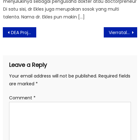
menjulukinya sebagai pengusaha dokter atau doctorpreneur
Di satu sisi, dr Ekles juga merupakan sosok yang multi
talenta. Nama dr. Ekles pun makin […]
Post
DEA Projects Gunakan Blockchain di Platform Game Lewat Indodax
Vierratale Didukung MS Glow, Luncurkan Single “Yang Ku Mau”
navigation
Leave a Reply
Your email address will not be published.
Required fields
are marked
*
Comment
*