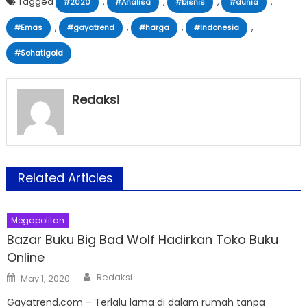
Tagged
,
,
,
,
#2020
#Analisa
#bisnis
#dunia
,
,
,
,
#Emas
#gayatrend
#harga
#Indonesia
#Sehatigold
Redaksi
Related Articles
Megapolitan
Bazar Buku Big Bad Wolf Hadirkan Toko Buku
Online
Author
Posted
Redaksi
May 1, 2020
on
Gayatrend.com – Terlalu lama di dalam rumah tanpa