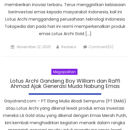
memberikan inovasi terbaru. Terus menggiatkan kebiasaan
berinvestasi emas kepada masyarakat Indonesia, kali ini
Lotus Archi menggandeng perusahaan teknologi Indonesia
Tokopedia dan pada hari ini resmi memperkenalkan produk
emas Lotus Archi Gold […]
Posted
Author
November 12, 2020
Redaksi
Comment(0)
on
Megapolitan
Lotus Archi Gandeng Boy William dan Raffi
Ahmad Ajak Generasi Muda Nabung Emas
Gayatrend.com – PT Elang Mulia Abadi Sempurna (PT EMAS)
atau ​Lotus Archi yang dikenal lewat produk emas investasi
mereka LA Gold atau yang dikenal dengan Emas Merah Putih,
kini kembali menghadirkan kegiatan menarik dalam rangka
mengajak generasi muda untuk menabung emas lewat