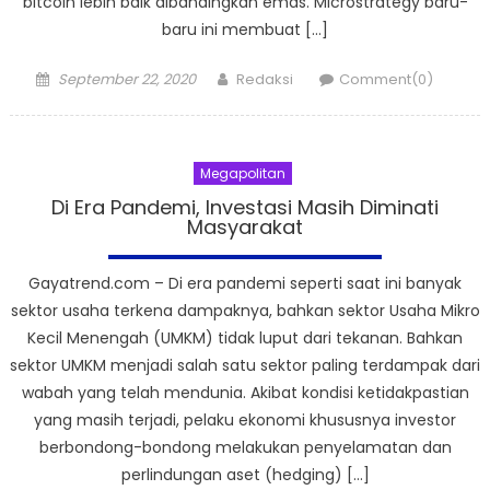
bitcoin lebih baik dibandingkan emas. Microstrategy baru-
baru ini membuat […]
Posted
Author
September 22, 2020
Redaksi
Comment(0)
on
Megapolitan
Di Era Pandemi, Investasi Masih Diminati
Masyarakat
Gayatrend.com – Di era pandemi seperti saat ini banyak
sektor usaha terkena dampaknya, bahkan sektor Usaha Mikro
Kecil Menengah (UMKM) tidak luput dari tekanan. Bahkan
sektor UMKM menjadi salah satu sektor paling terdampak dari
wabah yang telah mendunia. Akibat kondisi ketidakpastian
yang masih terjadi, pelaku ekonomi khususnya investor
berbondong-bondong melakukan penyelamatan dan
perlindungan aset (hedging) […]