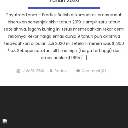
Tahun 2020
Gayatrend.com – Prediksi Bullish di komoditas emas sudah
diserukan semenjak akhir tahun 2019. Hampir satu tahun
setelahnya, logam kuning ini terus memecahkan rekor demi
rekornya. Rekor harga emas dunia 9 tahun pun akhirnya
terpecahkan di bulan Juli 2020 ini setelah menembus $1.800
/ oz. Sebagai catatan, all time high (harga tertinggi) dari
emas adalah $1.895 […]
Posted
Author
July 14, 2020
Redaksi
Comment(0)
on