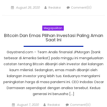
Posted
Author
August 26, 2020
Redaksi
Comment(0)
on
Megapolitan
Bitcoin Dan Emas Pilihan Investasi Paling Aman
Saat Ini
Gayatrend.com – Team Analis finansial JPMorgan (bank
terbesar di Amerika Serikat) pada minggu ini mengeluarkan
catatan tentang Bitcoin dibanjiri oleh investor dari kalangan
kaum milenial. Sedangkan, emas masih dibanjiri oleh
kalangan investor yang lebih tua. Keduanya mengalami
peningkatan harga di masa pandemi ini. CEO Indodax Oscar
Darmawan sependapat dengan analisa tersebut. Kedua
generasi ini berusaha […]
Posted
Author
August 7, 2020
Redaksi
Comment(0)