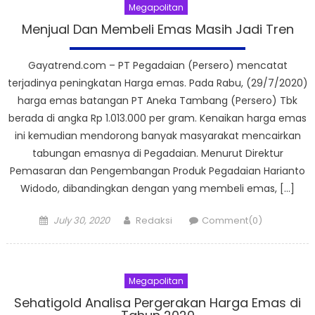
Megapolitan
Menjual Dan Membeli Emas Masih Jadi Tren
Gayatrend.com – PT Pegadaian (Persero) mencatat
terjadinya peningkatan Harga emas. Pada Rabu, (29/7/2020)
harga emas batangan PT Aneka Tambang (Persero) Tbk
berada di angka Rp 1.013.000 per gram. Kenaikan harga emas
ini kemudian mendorong banyak masyarakat mencairkan
tabungan emasnya di Pegadaian. Menurut Direktur
Pemasaran dan Pengembangan Produk Pegadaian Harianto
Widodo, dibandingkan dengan yang membeli emas, […]
Posted
Author
July 30, 2020
Redaksi
Comment(0)
on
Megapolitan
Sehatigold Analisa Pergerakan Harga Emas di