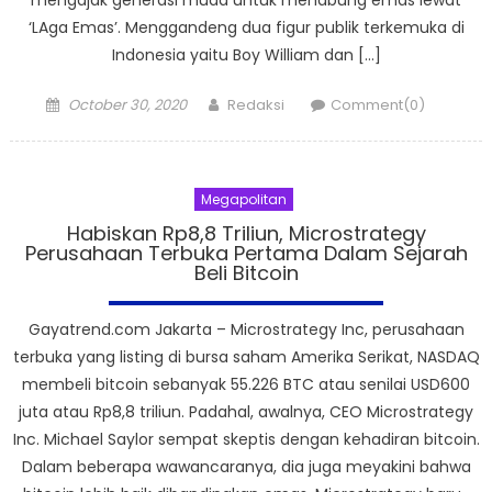
‘LAga Emas’. Menggandeng dua figur publik terkemuka di
Indonesia yaitu Boy William dan […]
Posted
Author
October 30, 2020
Redaksi
Comment(0)
on
Megapolitan
Habiskan Rp8,8 Triliun, Microstrategy
Perusahaan Terbuka Pertama Dalam Sejarah
Beli Bitcoin
Gayatrend.com Jakarta – Microstrategy Inc, perusahaan
terbuka yang listing di bursa saham Amerika Serikat, NASDAQ
membeli bitcoin sebanyak 55.226 BTC atau senilai USD600
juta atau Rp8,8 triliun. Padahal, awalnya, CEO Microstrategy
Inc. Michael Saylor sempat skeptis dengan kehadiran bitcoin.
Dalam beberapa wawancaranya, dia juga meyakini bahwa