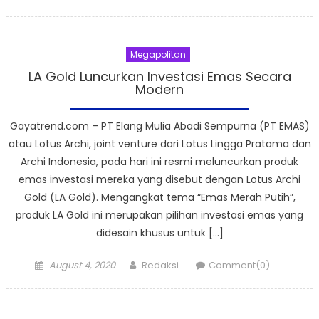
on
Megapolitan
LA Gold Luncurkan Investasi Emas Secara
Modern
Gayatrend.com – PT Elang Mulia Abadi Sempurna (PT EMAS)
atau Lotus Archi, joint venture dari Lotus Lingga Pratama dan
Archi Indonesia, pada hari ini resmi meluncurkan produk
emas investasi mereka yang disebut dengan Lotus Archi
Gold (LA Gold). Mengangkat tema “Emas Merah Putih”,
produk LA Gold ini merupakan pilihan investasi emas yang
didesain khusus untuk […]
Posted
Author
August 4, 2020
Redaksi
Comment(0)
on