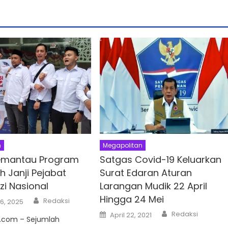
n
Megapolitan
Pemantau Program
Satgas Covid-19 Keluarkan
h Janji Pejabat
Surat Edaran Aturan
zi Nasional
Larangan Mudik 22 April
Hingga 24 Mei
Author
Redaksi
6, 2025
Author
Posted
Redaksi
April 22, 2021
.com – Sejumlah
on