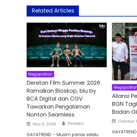
Related Articles
Megapolitan
Deretan Film Summer 2026
Megapolita
Ramaikan Bioskop, blu by
Aliansi 
BCA Digital dan CGV
BGN Tagi
Tawarkan Pengalaman
Badan Gi
Nonton Seamless
Posted
October 1
Author
Posted
Redaksi
on
May 5, 2026
on
GAYATREND
GAYATREND – Musim panas selalu