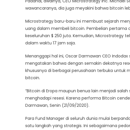
Padahal, awalnya, CEO Microstrategy Inc. Michael 
wawancaranya, dia juga meyakini bahwa bitcoin le
Microstrategy baru-baru ini membuat sejarah me
uang dalam membeli bitcoin. Pembelian pertama d
keseluruhan $ 250 juta. Kemudian, Microstrategy te
dalam waktu 17 jam saja.
Menanggapi hal ini, Oscar Darmawan CEO Indodax s
mengatakan bahwa dengan semakin dekatnya resesi e
khususnya di berbagai perusahaan terbuka untuk
bitcoin.
“Bitcoin di Eropa maupun benua lain menjadi salah
menghadapi resesi. Karena performa Bitcoin cende
Darmawan, Senin (21/09/2020).
Para Fund Manager di seluruh dunia mulai berpanda
satu langkah yang strategis. Ini sebagaimana ped