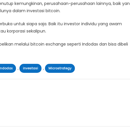
menutup kemungkinan, perusahaan-perusahaan lainnya, baik ya
unya dalam investasi bitcoin.
buka untuk siapa saja. Baik itu investor individu yang awam
u korporasi sekalipun.
belikan melalui bitcoin exchange seperti Indodax dan bisa dibeli
,
,
indodax
investasi
Microstrategy