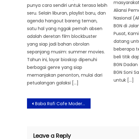
masyarakat
punya cara sendiri untuk terasa lebih
Aliansi Pem
seru. Selain liburan, playlist baru, dan
Nasional (A
agenda hangout bareng teman,
BGN di Jalan
satu hal yang nggak pernah absen
Pusat, Kami
adalah deretan film blockbuster
datang unt
yang siap jadi bahan obrolan
beberapa t
sepanjang musim: summer movies.
beli titik 
Tahun ini, layar bioskop dipenuhi
BGN Dadan 
berbagai genre yang siap
BGN Soni San
memanjakan penonton, mulai dari
untuk […]
petualangan galaksi […]
Post
Baba Rafi Cafe Modern Milenial Resmi Buka di Bintaro
navigation
Leave a Reply