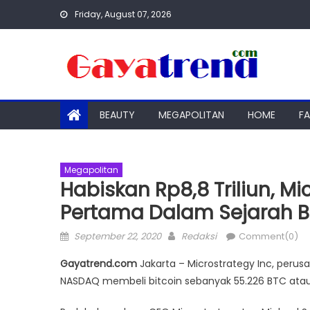
Skip
Friday, August 07, 2026
to
content
BEAUTY
MEGAPOLITAN
HOME
F
Megapolitan
Habiskan Rp8,8 Triliun, M
Pertama Dalam Sejarah Be
Posted
Author
September 22, 2020
Redaksi
Comment(0)
on
Gayatrend.com
Jakarta – Microstrategy Inc, perusa
NASDAQ membeli bitcoin sebanyak 55.226 BTC atau se