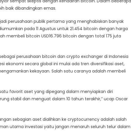
Saylor sempat skeptis dengan kehadiran bitcoin. Dalam beberap
bih baik dibandingkan emas.
njadi perusahaan publik pertama yang menghabiskan banyak
iumumkan pada 11 Agustus untuk 21.454 bitcoin dengan harga
lah membeli bitcoin USD16.796 bitcoin dengan total 175 juta
ebagai perusahaan bitcoin dan crypto exchanger di Indonesia
konomi secara global ini mulai ada tren diversifikasi aset,
 mengamankan kekayaan. Salah satu caranya adalah membeli
 satu favorit aset yang dipegang dalam menyiapkan diri
rung stabil dan menguat dalam 10 tahun terakhir,” ucap Oscar
ngan sebagian aset dialihkan ke cryptocurrency adalah salah
oman utama investasi yaitu jangan menaruh seluruh telur dalam