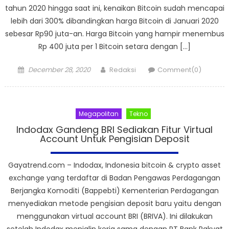
tahun 2020 hingga saat ini, kenaikan Bitcoin sudah mencapai
lebih dari 300% dibandingkan harga Bitcoin di Januari 2020
sebesar Rp90 juta-an. Harga Bitcoin yang hampir menembus
Rp 400 juta per 1 Bitcoin setara dengan […]
Posted
Author
December 28, 2020
Redaksi
Comment(0)
on
Megapolitan
Tekno
Indodax Gandeng BRI Sediakan Fitur Virtual
Account Untuk Pengisian Deposit
Gayatrend.com – Indodax, Indonesia bitcoin & crypto asset
exchange yang terdaftar di Badan Pengawas Perdagangan
Berjangka Komoditi (Bappebti) Kementerian Perdagangan
menyediakan metode pengisian deposit baru yaitu dengan
menggunakan virtual account BRI (BRIVA). Ini dilakukan
setelah Indodax menjalin kerja sama dengan PT Bank Rakyat