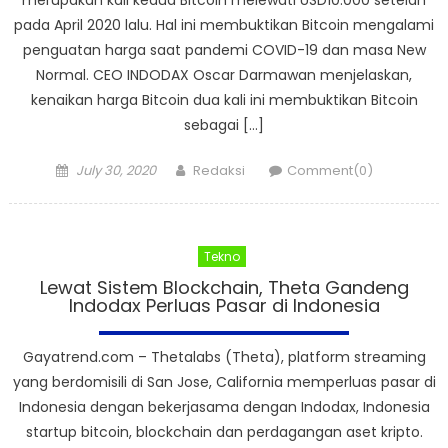
pada April 2020 lalu. Hal ini membuktikan Bitcoin mengalami
penguatan harga saat pandemi COVID-19 dan masa New
Normal. CEO INDODAX Oscar Darmawan menjelaskan,
kenaikan harga Bitcoin dua kali ini membuktikan Bitcoin
sebagai […]
Posted
Author
July 30, 2020
Redaksi
Comment(0)
on
Tekno
Lewat Sistem Blockchain, Theta Gandeng
Indodax Perluas Pasar di Indonesia
Gayatrend.com – Thetalabs (Theta), platform streaming
yang berdomisili di San Jose, California memperluas pasar di
Indonesia dengan bekerjasama dengan Indodax, Indonesia
startup bitcoin, blockchain dan perdagangan aset kripto.