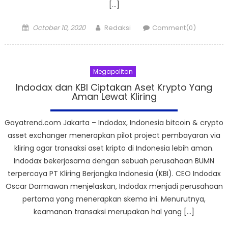
[…]
Posted
Author
October 10, 2020
Redaksi
Comment(0)
on
Megapolitan
Indodax dan KBI Ciptakan Aset Krypto Yang
Aman Lewat Kliring
Gayatrend.com Jakarta – Indodax, Indonesia bitcoin & crypto
asset exchanger menerapkan pilot project pembayaran via
kliring agar transaksi aset kripto di Indonesia lebih aman.
Indodax bekerjasama dengan sebuah perusahaan BUMN
terpercaya PT Kliring Berjangka Indonesia (KBI). CEO Indodax
Oscar Darmawan menjelaskan, Indodax menjadi perusahaan
pertama yang menerapkan skema ini. Menurutnya,
keamanan transaksi merupakan hal yang […]