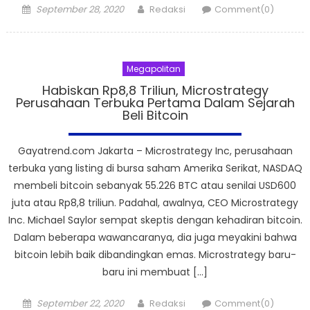
Posted
Author
September 28, 2020
Redaksi
Comment(0)
on
Megapolitan
Habiskan Rp8,8 Triliun, Microstrategy
Perusahaan Terbuka Pertama Dalam Sejarah
Beli Bitcoin
Gayatrend.com Jakarta – Microstrategy Inc, perusahaan
terbuka yang listing di bursa saham Amerika Serikat, NASDAQ
membeli bitcoin sebanyak 55.226 BTC atau senilai USD600
juta atau Rp8,8 triliun. Padahal, awalnya, CEO Microstrategy
Inc. Michael Saylor sempat skeptis dengan kehadiran bitcoin.
Dalam beberapa wawancaranya, dia juga meyakini bahwa
bitcoin lebih baik dibandingkan emas. Microstrategy baru-
baru ini membuat […]
Posted
Author
September 22, 2020
Redaksi
Comment(0)