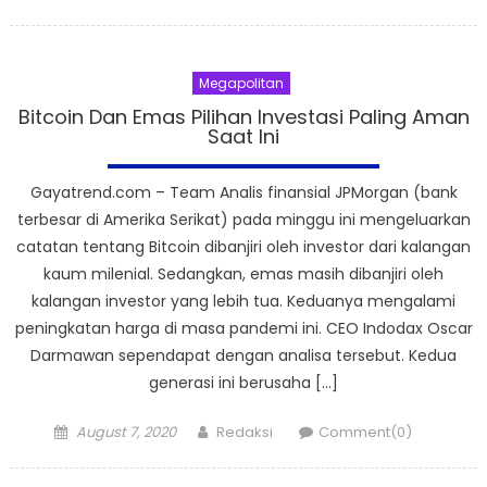
on
Megapolitan
Bitcoin Dan Emas Pilihan Investasi Paling Aman
Saat Ini
Gayatrend.com – Team Analis finansial JPMorgan (bank
terbesar di Amerika Serikat) pada minggu ini mengeluarkan
catatan tentang Bitcoin dibanjiri oleh investor dari kalangan
kaum milenial. Sedangkan, emas masih dibanjiri oleh
kalangan investor yang lebih tua. Keduanya mengalami
peningkatan harga di masa pandemi ini. CEO Indodax Oscar
Darmawan sependapat dengan analisa tersebut. Kedua
generasi ini berusaha […]
Posted
Author
August 7, 2020
Redaksi
Comment(0)
on