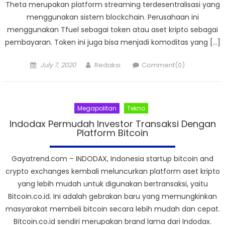
Theta merupakan platform streaming terdesentralisasi yang
menggunakan sistem blockchain. Perusahaan ini
menggunakan Tfuel sebagai token atau aset kripto sebagai
pembayaran. Token ini juga bisa menjadi komoditas yang […]
Posted
Author
July 7, 2020
Redaksi
Comment(0)
on
Megapolitan
Tekno
Indodax Permudah Investor Transaksi Dengan
Platform Bitcoin
Gayatrend.com – INDODAX, Indonesia startup bitcoin and
crypto exchanges kembali meluncurkan platform aset kripto
yang lebih mudah untuk digunakan bertransaksi, yaitu
Bitcoin.co.id. Ini adalah gebrakan baru yang memungkinkan
masyarakat membeli bitcoin secara lebih mudah dan cepat.
Bitcoin.co.id sendiri merupakan brand lama dari Indodax.