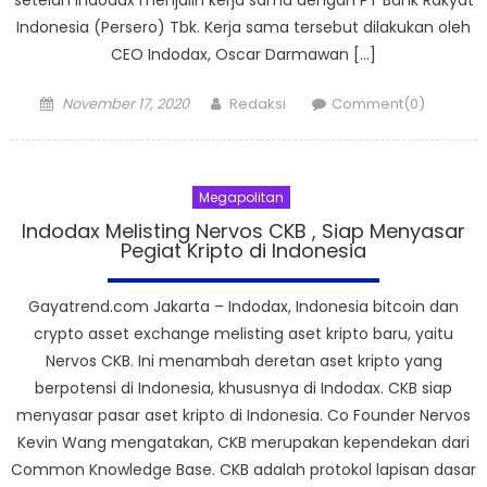
Indonesia (Persero) Tbk. Kerja sama tersebut dilakukan oleh
CEO Indodax, Oscar Darmawan […]
Posted
Author
November 17, 2020
Redaksi
Comment(0)
on
Megapolitan
Indodax Melisting Nervos CKB , Siap Menyasar
Pegiat Kripto di Indonesia
Gayatrend.com Jakarta – Indodax, Indonesia bitcoin dan
crypto asset exchange melisting aset kripto baru, yaitu
Nervos CKB. Ini menambah deretan aset kripto yang
berpotensi di Indonesia, khususnya di Indodax. CKB siap
menyasar pasar aset kripto di Indonesia. Co Founder Nervos
Kevin Wang mengatakan, CKB merupakan kependekan dari
Common Knowledge Base. CKB adalah protokol lapisan dasar