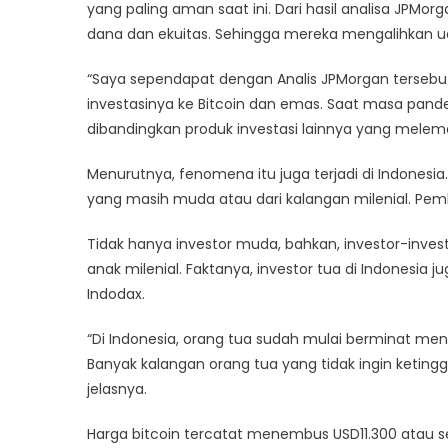
yang paling aman saat ini. Dari hasil analisa JPMo
dana dan ekuitas. Sehingga mereka mengalihkan u
“Saya sependapat dengan Analis JPMorgan tersebut.
investasinya ke Bitcoin dan emas. Saat masa pand
dibandingkan produk investasi lainnya yang melem
Menurutnya, fenomena itu juga terjadi di Indonesia
yang masih muda atau dari kalangan milenial. Pemb
Tidak hanya investor muda, bahkan, investor-invest
anak milenial. Faktanya, investor tua di Indonesia j
Indodax.
“Di Indonesia, orang tua sudah mulai berminat men
Banyak kalangan orang tua yang tidak ingin ketin
jelasnya.
Harga bitcoin tercatat menembus USD11.300 atau seki