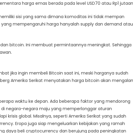
. Sementara harga emas berada pada level USD70 atau Rp1 jutaan
miliki sisi yang sama dimana komoditas ini tidak mempan
rena yang mempengaruhi harga hanyalah supply dan demand atau
 dan bitcoin. Ini membuat permintaannya meningkat. Sehingga
mawan.
 jika ingin membeli Bitcoin saat ini, meski harganya sudah
oomberg Amerika Serikat menyatakan harga bitcoin akan mengala
beberapa waktu ke depan. Ada beberapa faktor yang mendorong
kan di negara-negara maju yang memperlonggar aturan
 krisis global. Misalnya, seperti Amerika Serikat yang sudah
ency. Eropa juga siap mengeluarkan kebijakan yang ramah
ng daya beli cryptocurrency dan berujung pada peningkatan