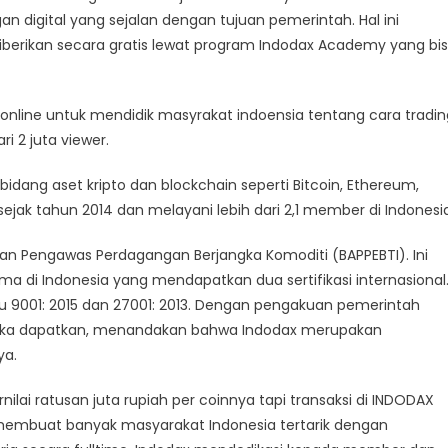
gan digital yang sejalan dengan tujuan pemerintah. Hal ini
diberikan secara gratis lewat program Indodax Academy yang bi
line untuk mendidik masyrakat indoensia tentang cara tradin
ri 2 juta viewer.
 bidang aset kripto dan blockchain seperti Bitcoin, Ethereum,
i sejak tahun 2014 dan melayani lebih dari 2,1 member di Indonesi
dan Pengawas Perdagangan Berjangka Komoditi (BAPPEBTI). Ini
a di Indonesia yang mendapatkan dua sertifikasi internasional
itu 9001: 2015 dan 27001: 2013. Dengan pengakuan pemerintah
ereka dapatkan, menandakan bahwa Indodax merupakan
ya.
rnilai ratusan juta rupiah per coinnya tapi transaksi di INDODAX
 membuat banyak masyarakat Indonesia tertarik dengan