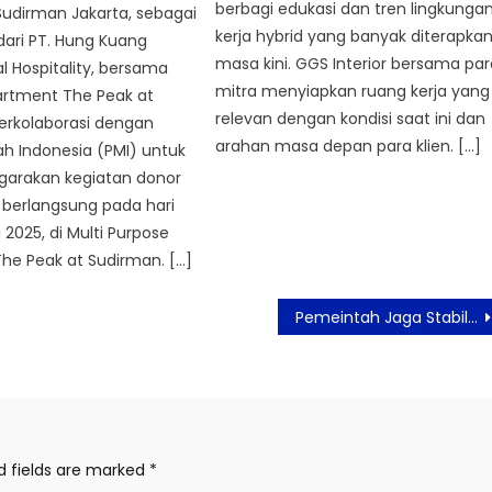
berbagi edukasi dan tren lingkunga
udirman Jakarta, sebagai
kerja hybrid yang banyak diterapka
dari PT. Hung Kuang
masa kini. GGS Interior bersama par
al Hospitality, bersama
mitra menyiapkan ruang kerja yang
rtment The Peak at
relevan dengan kondisi saat ini dan
erkolaborasi dengan
arahan masa depan para klien. […]
h Indonesia (PMI) untuk
arakan kegiatan donor
 berlangsung pada hari
li 2025, di Multi Purpose
The Peak at Sudirman. […]
Pemeintah Jaga Stabilitas Ekonomi Dengan Segala Cara
d fields are marked
*