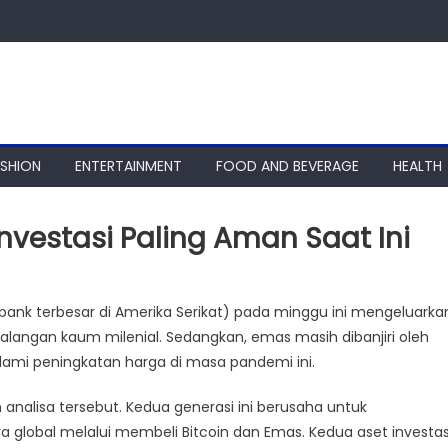
ASHION
ENTERTAINMENT
FOOD AND BEVERAGE
HEALTH
Investasi Paling Aman Saat Ini
(bank terbesar di Amerika Serikat) pada minggu ini mengeluarka
i kalangan kaum milenial. Sedangkan, emas masih dibanjiri oleh
lami peningkatan harga di masa pandemi ini.
alisa tersebut. Kedua generasi ini berusaha untuk
global melalui membeli Bitcoin dan Emas. Kedua aset investas