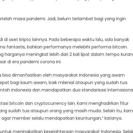
setelah masa pandemi. Jadi, belum terlambat bagi yang ingin
di di aset kripto lainnya. Pada beberapa waktu lalu, ada banyak
rma fantastis, bahkan performanya melebihi performa bitcoin.
g harganya meningkat lebih dari 2 kali lipat dalam tempo kuran
ar di era pandemi corona ini.
bisa dimanfaatkan oleh masyarakat Indonesia yang awam
tepat bagi kaum awam, baik milenial ataupun yang sudah tua.
intah Indonesia dan mendapatkan dua standarisasi internasional
si bitcoin dan cryptocurrency lain. Kami menghadirkan fitur
g sudah tua ataupun orang yang masih muda. Selain itu, kam
ips agar member selalu mendapatkan keuntungan,” katanya.
 untuk meningkatkan kesejahteraan masyarakat Indonesia. Selai