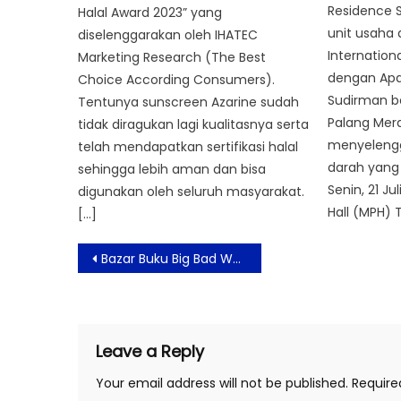
Residence S
Halal Award 2023” yang
unit usaha 
diselenggarakan oleh IHATEC
Internation
Marketing Research (The Best
dengan Apa
Choice According Consumers).
Sudirman b
Tentunya sunscreen Azarine sudah
Palang Mera
tidak diragukan lagi kualitasnya serta
menyelengg
telah mendapatkan sertifikasi halal
darah yang
sehingga lebih aman dan bisa
Senin, 21 Ju
digunakan oleh seluruh masyarakat.
Hall (MPH) 
[…]
Post
Bazar Buku Big Bad Wolf Sambut Hari Kemerdekaan Dan Ulang Tahun Ke-11 Tokopedia Hadir Lebih Meriah
navigation
Leave a Reply
Your email address will not be published.
Require