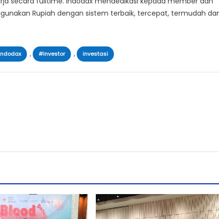
rja secara fulltime. Indodax mendedikasi kepada member dan
ggunakan Rupiah dengan sistem terbaik, tercepat, termudah da
,
,
indodax
#investor
investasi