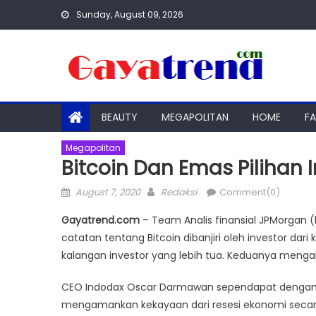
Skip
Sunday, August 09, 2026
to
content
BEAUTY
MEGAPOLITAN
HOME
F
Megapolitan
Bitcoin Dan Emas Pilihan 
Posted
Author
August 7, 2020
Redaksi
Comment(0)
on
Gayatrend.com
– Team Analis finansial JPMorgan 
catatan tentang Bitcoin dibanjiri oleh investor dar
kalangan investor yang lebih tua. Keduanya menga
CEO Indodax Oscar Darmawan sependapat dengan an
mengamankan kekayaan dari resesi ekonomi secara 