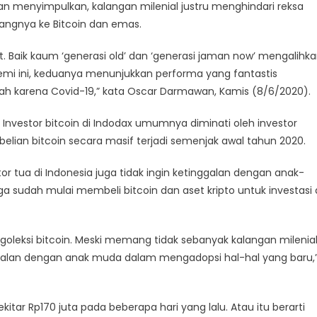
rgan menyimpulkan, kalangan milenial justru menghindari reksa
angnya ke Bitcoin dan emas.
 Baik kaum ‘generasi old’ dan ‘generasi jaman now’ mengalihk
emi ini, keduanya menunjukkan performa yang fantastis
ah karena Covid-19,” kata Oscar Darmawan, Kamis (8/6/2020).
. Investor bitcoin di Indodax umumnya diminati oleh investor
elian bitcoin secara masif terjadi semenjak awal tahun 2020.
or tua di Indonesia juga tidak ingin ketinggalan dengan anak-
uga sudah mulai membeli bitcoin dan aset kripto untuk investasi 
goleksi bitcoin. Meski memang tidak sebanyak kalangan milenial
ggalan dengan anak muda dalam mengadopsi hal-hal yang baru,
tar Rp170 juta pada beberapa hari yang lalu. Atau itu berarti