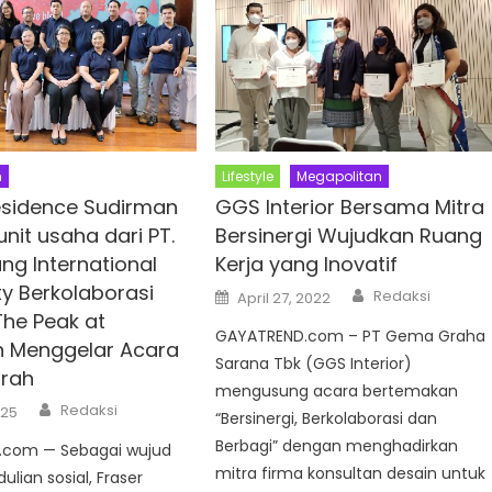
n
Lifestyle
Megapolitan
esidence Sudirman
GGS Interior Bersama Mitra
unit usaha dari PT.
Bersinergi Wujudkan Ruang
ng International
Kerja yang Inovatif
ty Berkolaborasi
Author
Posted
Redaksi
April 27, 2022
on
he Peak at
GAYATREND.com – PT Gema Graha
 Menggelar Acara
Sarana Tbk (GGS Interior)
rah
mengusung acara bertemakan
Author
Redaksi
025
“Bersinergi, Berkolaborasi dan
Berbagi” dengan menghadirkan
com — Sebagai wujud
mitra firma konsultan desain untuk
lian sosial, Fraser