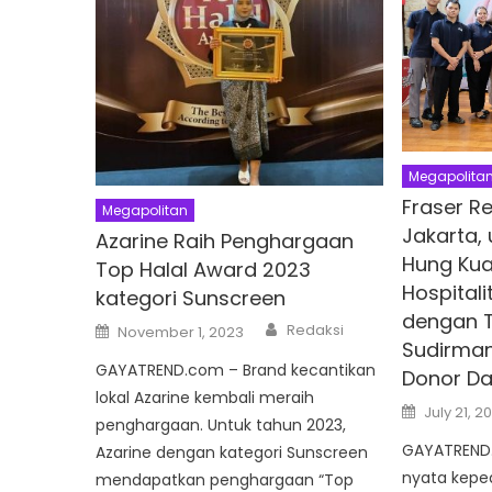
Megapolita
Fraser R
Megapolitan
Jakarta, 
Azarine Raih Penghargaan
Hung Kua
Top Halal Award 2023
Hospitali
kategori Sunscreen
dengan T
Author
Posted
Redaksi
November 1, 2023
on
Sudirman
GAYATREND.com – Brand kecantikan
Donor Da
lokal Azarine kembali meraih
Posted
July 21, 2
on
penghargaan. Untuk tahun 2023,
GAYATREND.
Azarine dengan kategori Sunscreen
nyata kepedu
mendapatkan penghargaan “Top