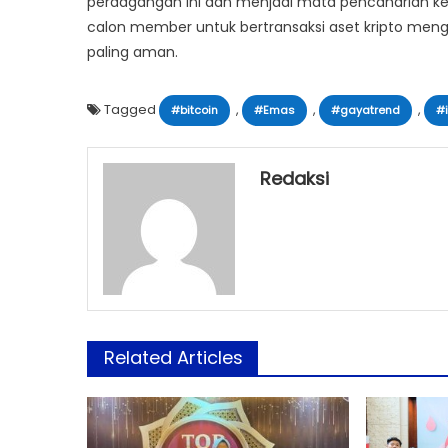
perdagangan ini dan menjadi mata pencaharian ke
calon member untuk bertransaksi aset kripto men
paling aman.
Tagged
,
,
,
#bitcoin
#Emas
#gayatrend
#
Redaksi
Related Articles