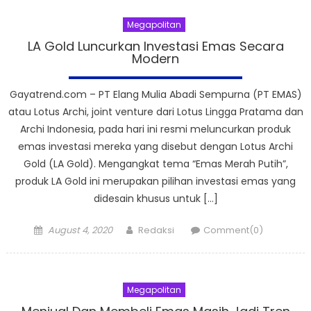
Megapolitan
LA Gold Luncurkan Investasi Emas Secara
Modern
Gayatrend.com – PT Elang Mulia Abadi Sempurna (PT EMAS)
atau Lotus Archi, joint venture dari Lotus Lingga Pratama dan
Archi Indonesia, pada hari ini resmi meluncurkan produk
emas investasi mereka yang disebut dengan Lotus Archi
Gold (LA Gold). Mengangkat tema “Emas Merah Putih”,
produk LA Gold ini merupakan pilihan investasi emas yang
didesain khusus untuk […]
Posted
Author
August 4, 2020
Redaksi
Comment(0)
on
Megapolitan