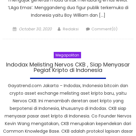
‘LAga Emas’. Menggandeng dua figur publik terkemuka di
Indonesia yaitu Boy William dan […]
Posted
Author
October 30, 2020
Redaksi
Comment(0)
on
Megapolitan
Indodax Melisting Nervos CKB , Siap Menyasar
Pegiat Kripto di Indonesia
Gayatrend.com Jakarta – Indodax, Indonesia bitcoin dan
crypto asset exchange melisting aset kripto baru, yaitu
Nervos CKB. Ini menambah deretan aset kripto yang
berpotensi di Indonesia, khususnya di Indodax. CKB siap
menyasar pasar aset kripto di Indonesia. Co Founder Nervos
Kevin Wang mengatakan, CKB merupakan kependekan dari
Common Knowledge Base. CKB adalah protokol lapisan dasar