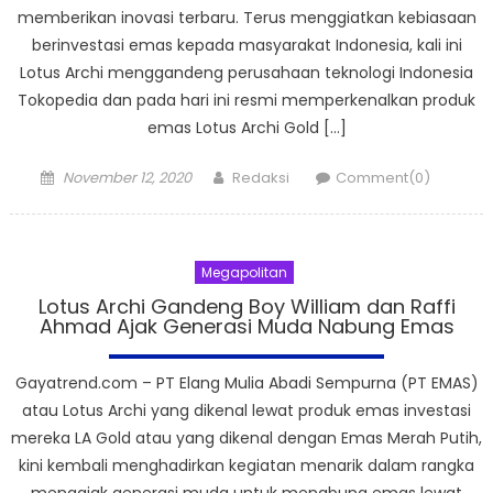
memberikan inovasi terbaru. Terus menggiatkan kebiasaan
berinvestasi emas kepada masyarakat Indonesia, kali ini
Lotus Archi menggandeng perusahaan teknologi Indonesia
Tokopedia dan pada hari ini resmi memperkenalkan produk
emas Lotus Archi Gold […]
Posted
Author
November 12, 2020
Redaksi
Comment(0)
on
Megapolitan
Lotus Archi Gandeng Boy William dan Raffi
Ahmad Ajak Generasi Muda Nabung Emas
Gayatrend.com – PT Elang Mulia Abadi Sempurna (PT EMAS)
atau ​Lotus Archi yang dikenal lewat produk emas investasi
mereka LA Gold atau yang dikenal dengan Emas Merah Putih,
kini kembali menghadirkan kegiatan menarik dalam rangka
mengajak generasi muda untuk menabung emas lewat