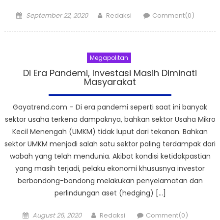
Posted
Author
September 22, 2020
Redaksi
Comment(0)
on
Megapolitan
Di Era Pandemi, Investasi Masih Diminati
Masyarakat
Gayatrend.com – Di era pandemi seperti saat ini banyak
sektor usaha terkena dampaknya, bahkan sektor Usaha Mikro
Kecil Menengah (UMKM) tidak luput dari tekanan. Bahkan
sektor UMKM menjadi salah satu sektor paling terdampak dari
wabah yang telah mendunia. Akibat kondisi ketidakpastian
yang masih terjadi, pelaku ekonomi khususnya investor
berbondong-bondong melakukan penyelamatan dan
perlindungan aset (hedging) […]
Posted
Author
August 26, 2020
Redaksi
Comment(0)