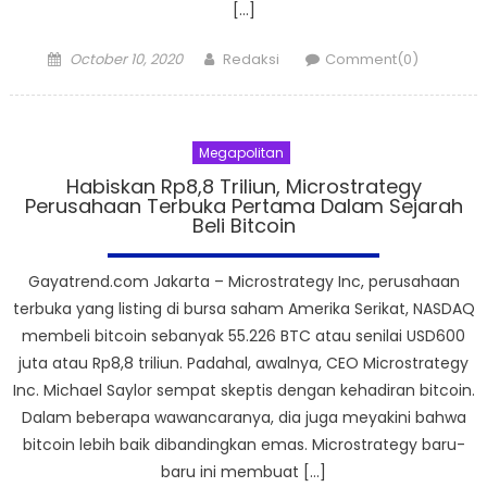
[…]
Posted
Author
October 10, 2020
Redaksi
Comment(0)
on
Megapolitan
Habiskan Rp8,8 Triliun, Microstrategy
Perusahaan Terbuka Pertama Dalam Sejarah
Beli Bitcoin
Gayatrend.com Jakarta – Microstrategy Inc, perusahaan
terbuka yang listing di bursa saham Amerika Serikat, NASDAQ
membeli bitcoin sebanyak 55.226 BTC atau senilai USD600
juta atau Rp8,8 triliun. Padahal, awalnya, CEO Microstrategy
Inc. Michael Saylor sempat skeptis dengan kehadiran bitcoin.
Dalam beberapa wawancaranya, dia juga meyakini bahwa
bitcoin lebih baik dibandingkan emas. Microstrategy baru-
baru ini membuat […]