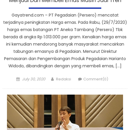
Menjual Dan Membeli Emas Masih Jadi Tren
Gayatrend.com – PT Pegadaian (Persero) mencatat
terjadinya peningkatan Harga emas. Pada Rabu, (29/7/2020)
harga emas batangan PT Aneka Tambang (Persero) Tbk
berada di angka Rp 1.013.000 per gram. Kenaikan harga emas
ini kemudian mendorong banyak masyarakat mencairkan
tabungan emasnya di Pegadaian. Menurut Direktur
Pemasaran dan Pengembangan Produk Pegadaian Harianto
Widodo, dibandingkan dengan yang membeli emas, […]
Posted
Author
July 30, 2020
Redaksi
Comment(0)
on