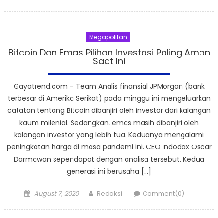
on
Megapolitan
Bitcoin Dan Emas Pilihan Investasi Paling Aman
Saat Ini
Gayatrend.com – Team Analis finansial JPMorgan (bank
terbesar di Amerika Serikat) pada minggu ini mengeluarkan
catatan tentang Bitcoin dibanjiri oleh investor dari kalangan
kaum milenial. Sedangkan, emas masih dibanjiri oleh
kalangan investor yang lebih tua. Keduanya mengalami
peningkatan harga di masa pandemi ini. CEO Indodax Oscar
Darmawan sependapat dengan analisa tersebut. Kedua
generasi ini berusaha […]
Posted
Author
August 7, 2020
Redaksi
Comment(0)
on