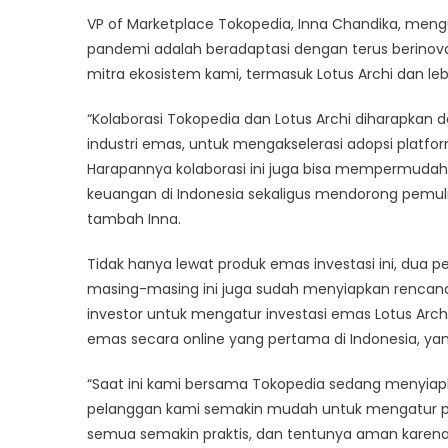
VP of Marketplace Tokopedia, Inna Chandika, me
pandemi adalah beradaptasi dengan terus berinovas
mitra ekosistem kami, termasuk Lotus Archi dan lebih
“Kolaborasi Tokopedia dan Lotus Archi diharapkan 
industri emas, untuk mengakselerasi adopsi platf
Harapannya kolaborasi ini juga bisa mempermudah
keuangan di Indonesia sekaligus mendorong pemul
tambah Inna.
Tidak hanya lewat produk emas investasi ini, dua 
masing-masing ini juga sudah menyiapkan renca
investor untuk mengatur investasi emas Lotus Arc
emas secara online yang pertama di Indonesia, ya
“Saat ini kami bersama Tokopedia sedang menyiapka
pelanggan kami semakin mudah untuk mengatur pro
semua semakin praktis, dan tentunya aman karena