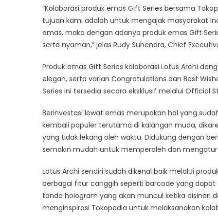
“Kolaborasi produk emas Gift Series bersama Toko
tujuan kami adalah untuk mengajak masyarakat In
emas, maka dengan adanya produk emas Gift Series i
serta nyaman,” jelas Rudy Suhendra, Chief Executive
Produk emas Gift Series kolaborasi Lotus Archi den
elegan, serta varian Congratulations dan Best Wish
Series ini tersedia secara eksklusif melalui Official 
Berinvestasi lewat emas merupakan hal yang sudah 
kembali populer terutama di kalangan muda, dikaren
yang tidak lekang oleh waktu. Didukung dengan ber
semakin mudah untuk memperoleh dan mengatur p
Lotus Archi sendiri sudah dikenal baik melalui pro
berbagai fitur canggih seperti ​barcode ​yang dapat 
tanda hologram yang akan muncul ketika disinari d
menginspirasi Tokopedia untuk melaksanakan kolabor