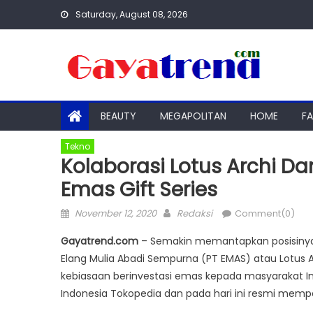
Skip
Saturday, August 08, 2026
to
content
BEAUTY
MEGAPOLITAN
HOME
F
Tekno
Kolaborasi Lotus Archi D
Emas Gift Series
Posted
Author
November 12, 2020
Redaksi
Comment(0)
on
Gayatrend.com
– Semakin memantapkan posisinya s
Elang Mulia Abadi Sempurna (PT EMAS) atau ​Lotus 
kebiasaan berinvestasi emas kepada masyarakat In
Indonesia Tokopedia dan pada hari ini resmi mempe