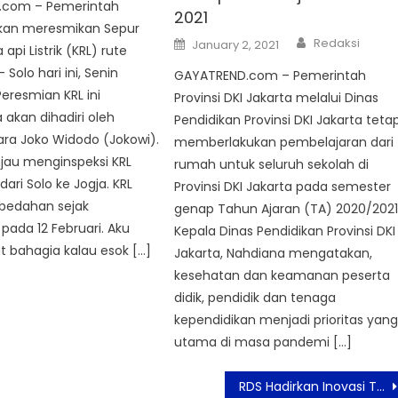
.com – Pemerintah
2021
kan meresmikan Sepur
Author
Posted
Redaksi
January 2, 2021
 api Listrik (KRL) rute
on
Solo hari ini, Senin
GAYATREND.com – Pemerintah
Peresmian KRL ini
Provinsi DKI Jakarta melalui Dinas
akan dihadiri oleh
Pendidikan Provinsi DKI Jakarta teta
ra Joko Widodo (Jokowi).
memberlakukan pembelajaran dari
jau menginspeksi KRL
rumah untuk seluruh sekolah di
dari Solo ke Jogja. KRL
Provinsi DKI Jakarta pada semester
bedahan sejak
genap Tahun Ajaran (TA) 2020/2021
pada 12 Februari. Aku
Kepala Dinas Pendidikan Provinsi DKI
bahagia kalau esok […]
Jakarta, Nahdiana mengatakan,
kesehatan dan keamanan peserta
didik, pendidik dan tenaga
kependidikan menjadi prioritas yan
utama di masa pandemi […]
RDS Hadirkan Inovasi Teknologi Baru Penyimpanan Data Akses Jangka Panjang