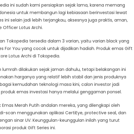
pedia ini sudah kami persiapkan sejak lama, karena memang
donesia untuk membangun lagi kebiasaan berinvestasi lewat
ni selain jadi lebih terjangkau, aksesnya juga praktis, aman,
 Officer Lotus Archi.
gan Tokopedia tersedia dalam 3 varian, yaitu varian black yang
es For You yang cocok untuk dijadikan hadiah. Produk emas Gift
Store Lotus Archi di Tokopedia.
lumrah dilakukan sejak jaman dahulu, tetapi belakangan ini
akan harganya yang relatif lebih stabil dan jenis produknya
bagai kemudahan teknologi masa kini, calon investor jadi
roduk emas investasi hanya melalui genggaman ponsel.
duk Emas Merah Putih andalan mereka, yang dilengkapi oleh
di-​scan ​menggunakan aplikasi ​CertiEye, protective seal, dan
engan sinar UV. Keunggulan-keunggulan inilah yang turut
asi produk Gift Series ini.