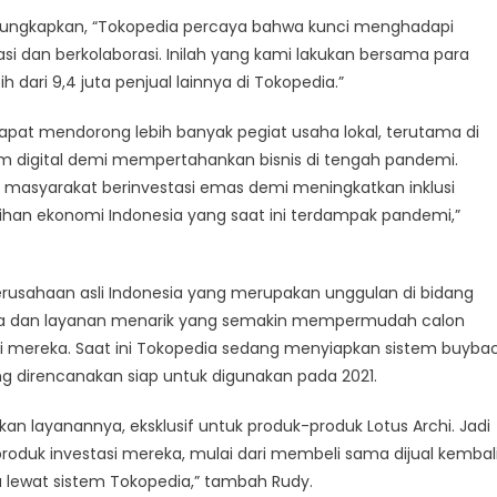
ngungkapkan, “Tokopedia percaya bahwa kunci menghadapi
i dan berkolaborasi. Inilah yang kami lakukan bersama para
 dari 9,4 juta penjual lainnya di Tokopedia.”
dapat mendorong lebih banyak pegiat usaha lokal, terutama di
orm digital demi mempertahankan bisnis di tengah pandemi.
 masyarakat berinvestasi emas demi meningkatkan inklusi
ihan ekonomi Indonesia yang saat ini terdampak pandemi,”
perusahaan asli Indonesia yang merupakan unggulan di bidang
na dan layanan menarik yang semakin mempermudah calon
hi mereka. Saat ini Tokopedia sedang menyiapkan sistem buyba
ng direncanakan siap untuk digunakan pada 2021.
n layanannya, eksklusif untuk produk-produk Lotus Archi. Jadi
duk investasi mereka, mulai dari membeli sama dijual kembali
 lewat sistem Tokopedia,” tambah Rudy.