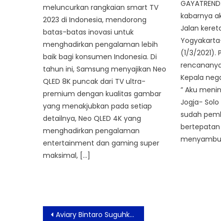
GAYATREND
meluncurkan rangkaian smart TV
kabarnya a
2023 di Indonesia, mendorong
Jalan kereta
batas-batas inovasi untuk
Yogyakarta- 
menghadirkan pengalaman lebih
(1/3/2021). 
baik bagi konsumen Indonesia. Di
rencananya 
tahun ini, Samsung menyajikan Neo
Kepala nega
QLED 8K puncak dari TV ultra-
” Aku menin
premium dengan kualitas gambar
Jogja- Solo 
yang menakjubkan pada setiap
sudah pem
detailnya, Neo QLED 4K yang
bertepatan 
menghadirkan pengalaman
menyambut 
entertainment dan gaming super
maksimal, […]
Post
Aviary Bintaro Suguhkan Santapan Menarik di Starling Eatery