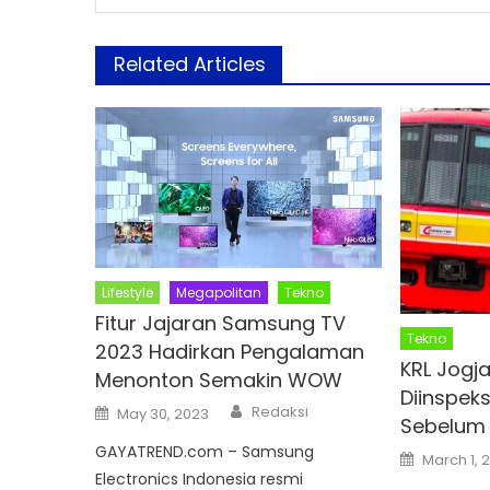
Related Articles
Lifestyle
Megapolitan
Tekno
Fitur Jajaran Samsung TV
Tekno
2023 Hadirkan Pengalaman
KRL Jogja
Menonton Semakin WOW
Diinspeks
Author
Posted
Redaksi
May 30, 2023
Sebelum 
on
GAYATREND.com – Samsung
Posted
March 1, 
on
Electronics Indonesia resmi