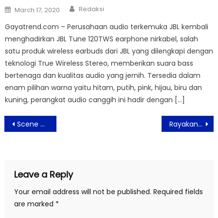
Author
Posted
Redaksi
March 17, 2020
on
Gayatrend.com – Perusahaan audio terkemuka JBL kembali
menghadirkan JBL Tune 120TWS earphone nirkabel, salah
satu produk wireless earbuds dari JBL yang dilengkapi dengan
teknologi True Wireless Stereo, memberikan suara bass
bertenaga dan kualitas audio yang jernih. Tersedia dalam
enam pilihan warna yaitu hitam, putih, pink, hijau, biru dan
kuning, perangkat audio canggih ini hadir dengan […]
Post
Scene of Wonders Hadirkan Wewangian Mewah yang Natural
Rayakan 78 Tahun RI , Aviary Bintaro Berikan Penawaran Istimewa
navigation
Leave a Reply
Your email address will not be published.
Required fields
are marked
*