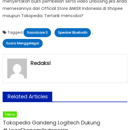
menyertakan bukti pembelian serta video unboxing jika Anda
memesannya dari Official Store ANKER Indonesia di Shopee
maupun Tokopedia. Tertarik mencoba?
Tagged
,
,
Soundcore 3
Speaker Bluetooth
Suara Menggelegar
Redaksi
Related Articles
Tekno
Tokopedia Gandeng Logitech Dukung