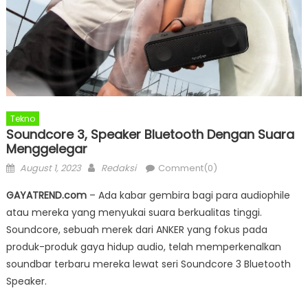
Tekno
Soundcore 3, Speaker Bluetooth Dengan Suara
Menggelegar
Posted
Author
August 1, 2023
Redaksi
Comment(0)
on
GAYATREND.com
– Ada kabar gembira bagi para audiophile
atau mereka yang menyukai suara berkualitas tinggi.
Soundcore, sebuah merek dari ANKER yang fokus pada
produk-produk gaya hidup audio, telah memperkenalkan
soundbar terbaru mereka lewat seri Soundcore 3 Bluetooth
Speaker.