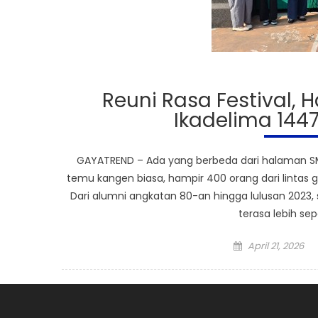
Reuni Rasa Festival, 
Ikadelima 1447
GAYATREND – Ada yang berbeda dari halaman SM
temu kangen biasa, hampir 400 orang dari lintas
Dari alumni angkatan 80-an hingga lulusan 2023,
terasa lebih sep
Posted
April 21, 2026
on