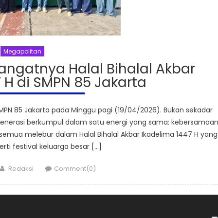
Megapolitan
Hangatnya Halal Bihalal Akbar
 H di SMPN 85 Jakarta
PN 85 Jakarta pada Minggu pagi (19/04/2026). Bukan sekadar
 generasi berkumpul dalam satu energi yang sama: kebersamaan
 semua melebur dalam Halal Bihalal Akbar Ikadelima 1447 H yang
erti festival keluarga besar […]
Author
Redaksi
Comment(0)