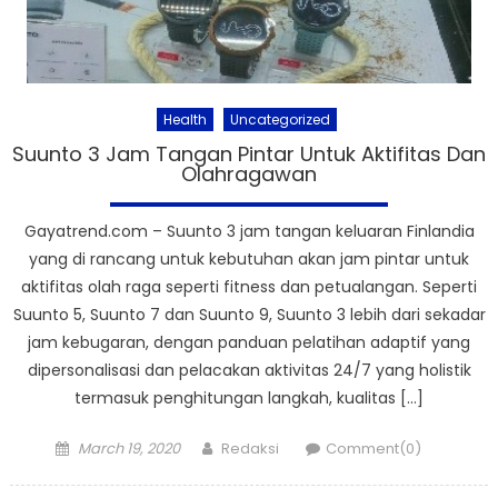
Health
Uncategorized
Suunto 3 Jam Tangan Pintar Untuk Aktifitas Dan
Olahragawan
Gayatrend.com – Suunto 3 jam tangan keluaran Finlandia
yang di rancang untuk kebutuhan akan jam pintar untuk
aktifitas olah raga seperti fitness dan petualangan. Seperti
Suunto 5, Suunto 7 dan Suunto 9, Suunto 3 lebih dari sekadar
jam kebugaran, dengan panduan pelatihan adaptif yang
dipersonalisasi dan pelacakan aktivitas 24/7 yang holistik
termasuk penghitungan langkah, kualitas […]
Posted
Author
March 19, 2020
Redaksi
Comment(0)
on