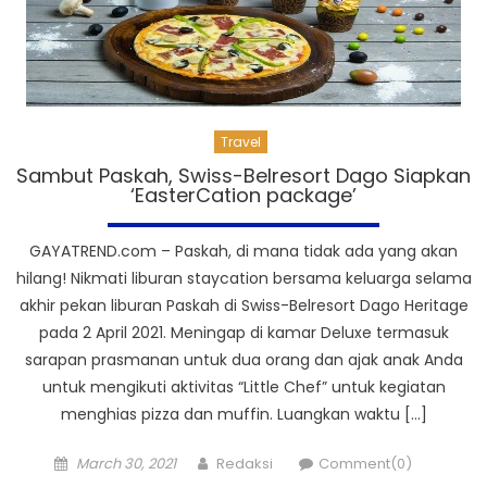
Travel
Sambut Paskah, Swiss-Belresort Dago Siapkan
‘EasterCation package’
GAYATREND.com – Paskah, di mana tidak ada yang akan
hilang! Nikmati liburan staycation bersama keluarga selama
akhir pekan liburan Paskah di Swiss-Belresort Dago Heritage
pada 2 April 2021. Meningap di kamar Deluxe termasuk
sarapan prasmanan untuk dua orang dan ajak anak Anda
untuk mengikuti aktivitas “Little Chef” untuk kegiatan
menghias pizza dan muffin. Luangkan waktu […]
Posted
Author
March 30, 2021
Redaksi
Comment(0)
on