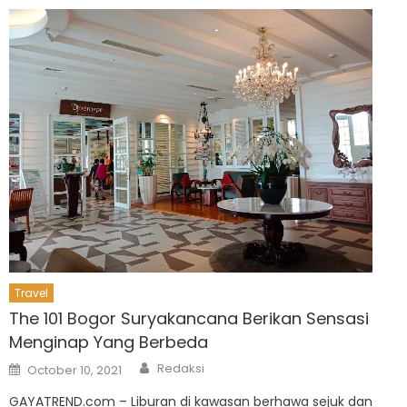
Travel
The 101 Bogor Suryakancana Berikan Sensasi
Menginap Yang Berbeda
Author
Posted
Redaksi
October 10, 2021
on
GAYATREND.com – Liburan di kawasan berhawa sejuk dan