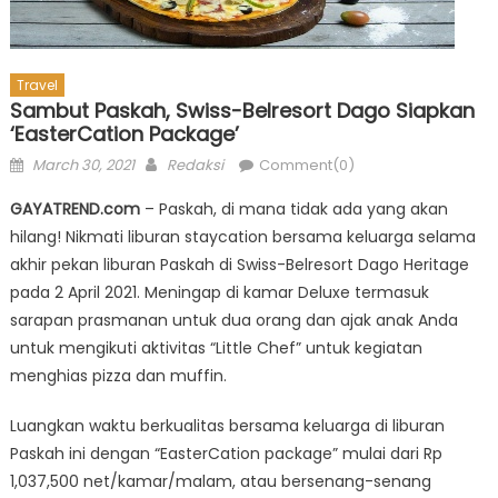
Travel
Sambut Paskah, Swiss-Belresort Dago Siapkan
‘EasterCation Package’
Posted
Author
March 30, 2021
Redaksi
Comment(0)
on
GAYATREND.com
– Paskah, di mana tidak ada yang akan
hilang! Nikmati liburan staycation bersama keluarga selama
akhir pekan liburan Paskah di Swiss-Belresort Dago Heritage
pada 2 April 2021. Meningap di kamar Deluxe termasuk
sarapan prasmanan untuk dua orang dan ajak anak Anda
untuk mengikuti aktivitas “Little Chef” untuk kegiatan
menghias pizza dan muffin.
Luangkan waktu berkualitas bersama keluarga di liburan
Paskah ini dengan “EasterCation package” mulai dari Rp
1,037,500 net/kamar/malam, atau bersenang-senang