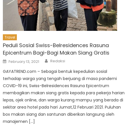
Travel
Peduli Sosial Swiss-Belresidences Rasuna
Epicentrum Bagi-Bagi Makan Siang Gratis
Author
Posted
Redaksi
February 13, 2021
on
GAYATREND.com – Sebagai bentuk kepedulian sosial
terhadap warga yang tengah berjuang di masa pandemi
COVID-19 ini, Swiss-Belresidences Rasuna Epicentrum
membagikan makan siang gratis kepada para pekerja harian
lepas, ojek online, dan warga kurang mampu yang berada di
sekitar area hotel pada hari Jumat,12 Februari 2021. Puluhan
box makan siang dan santunan diberikan langsung oleh
manajemen […]