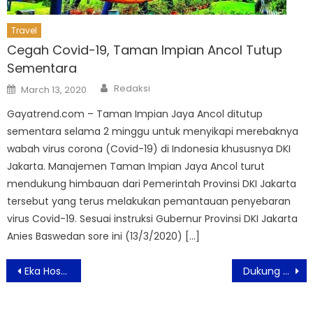
Travel
Cegah Covid-19, Taman Impian Ancol Tutup
Sementara
Author
Posted
Redaksi
March 13, 2020
on
Gayatrend.com – Taman Impian Jaya Ancol ditutup
sementara selama 2 minggu untuk menyikapi merebaknya
wabah virus corona (Covid-19) di Indonesia khususnya DKI
Jakarta. Manajemen Taman Impian Jaya Ancol turut
mendukung himbauan dari Pemerintah Provinsi DKI Jakarta
tersebut yang terus melakukan pemantauan penyebaran
virus Covid-19. Sesuai instruksi Gubernur Provinsi DKI Jakarta
Anies Baswedan sore ini (13/3/2020) […]
Post
Eka Hospital Luncurkan Paket PCI Jantung Lengkap
Dukung Pemulihan Industri Fesyen, Muffest 2021 Hadir di Yogyakarta
navigation