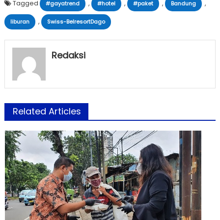
Tagged
,
,
,
,
#gayatrend
#hotel
#paket
Bandung
,
liburan
Swiss-BelresortDago
Redaksi
Related Articles