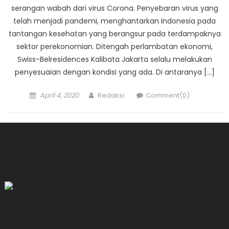
serangan wabah dari virus Corona. Penyebaran virus yang
telah menjadi pandemi, menghantarkan Indonesia pada
tantangan kesehatan yang berangsur pada terdampaknya
sektor perekonomian. Ditengah perlambatan ekonomi,
Swiss-Belresidences Kalibata Jakarta selalu melakukan
penyesuaian dengan kondisi yang ada. Di antaranya […]
Posted
Author
April 4, 2020
Redaksi
Comment(0)
on